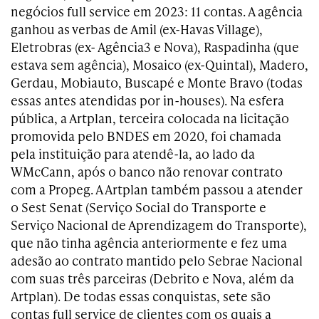
negócios full service em 2023: 11 contas. A agência
ganhou as verbas de Amil (ex-Havas Village),
Eletrobras (ex- Agência3 e Nova), Raspadinha (que
estava sem agência), Mosaico (ex-Quintal), Madero,
Gerdau, Mobiauto, Buscapé e Monte Bravo (todas
essas antes atendidas por in-houses). Na esfera
pública, a Artplan, terceira colocada na licitação
promovida pelo BNDES em 2020, foi chamada
pela instituição para atendê-la, ao lado da
WMcCann, após o banco não renovar contrato
com a Propeg. A Artplan também passou a atender
o Sest Senat (Serviço Social do Transporte e
Serviço Nacional de Aprendizagem do Transporte),
que não tinha agência anteriormente e fez uma
adesão ao contrato mantido pelo Sebrae Nacional
com suas três parceiras (Debrito e Nova, além da
Artplan). De todas essas conquistas, sete são
contas full service de clientes com os quais a