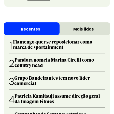
Recentes
Mais lidas
Flamengo quer se reposicionar como
1
marca de sportainment
Pandora nomeia Marina Cirelli como
2
country head
Grupo Bandeirantes tem novo líder
3
comercial
Patricia Kamitsuji assume direção geral
4
da Imagem Filmes
Campanhas da Semana: estrelas e