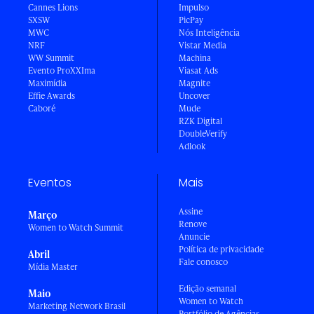
Cannes Lions
Impulso
SXSW
PicPay
MWC
Nós Inteligência
NRF
Vistar Media
WW Summit
Machina
Evento ProXXIma
Viasat Ads
Maximídia
Magnite
Effie Awards
Uncover
Caboré
Mude
RZK Digital
DoubleVerify
Adlook
Eventos
Mais
Assine
Março
Renove
Women to Watch Summit
Anuncie
Política de privacidade
Abril
Fale conosco
Mídia Master
Edição semanal
Maio
Women to Watch
Marketing Network Brasil
Portfólio de Agências