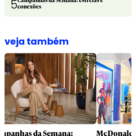
5
conexões
veja também
mpanhas da Semana:
McDonald’s 