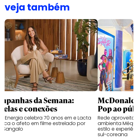
veja também
mpanhas da Semana:
McDonald’s 
trelas e conexões
Pop ao públ
a Energia celebra 70 anos em e Lacta
Rede aproveita
aca o afeto em filme estrelado por
ambienta Méqui 
te Sangalo
estilo e experiên
sul-coreana