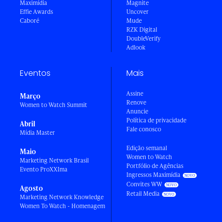
Maximídia
Magnite
Effie Awards
Uncover
Caboré
Mude
RZK Digital
DoubleVerify
Adlook
Eventos
Mais
Assine
Março
Renove
Women to Watch Summit
Anuncie
Política de privacidade
Abril
Fale conosco
Mídia Master
Edição semanal
Maio
Women to Watch
Marketing Network Brasil
Portfólio de Agências
Evento ProXXIma
Ingressos Maximídia
Convites WW
Agosto
Retail Media
Marketing Network Knowledge
Women To Watch - Homenagem