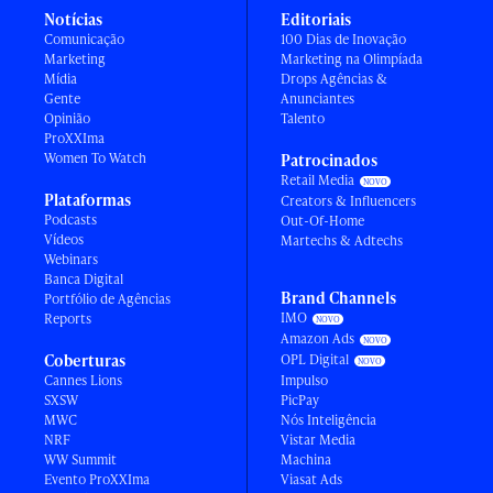
Notícias
Editoriais
Comunicação
100 Dias de Inovação
Marketing
Marketing na Olimpíada
Mídia
Drops Agências &
Gente
Anunciantes
Opinião
Talento
ProXXIma
Women To Watch
Patrocinados
Retail Media
Plataformas
Creators & Influencers
Podcasts
Out-Of-Home
Vídeos
Martechs & Adtechs
Webinars
Banca Digital
Brand Channels
Portfólio de Agências
IMO
Reports
Amazon Ads
Coberturas
OPL Digital
Cannes Lions
Impulso
SXSW
PicPay
MWC
Nós Inteligência
NRF
Vistar Media
WW Summit
Machina
Evento ProXXIma
Viasat Ads