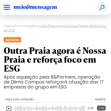
Início
▸
Comunicação
▸
Outra Praia agora é Nossa Praia e reforça foco
em ESG
aquisições
Outra Praia agora é Nossa
Praia e reforça foco em
ESG
Após aquisição pela B&Partners, operação
de Dilma Campos reforçará atuação das 17
empresas do grupo em ESG
ouça este conteúdo
readme
1.0x
0:00