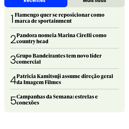
Recentes
Mais lidas
Flamengo quer se reposicionar como
1
marca de sportainment
Pandora nomeia Marina Cirelli como
2
country head
Grupo Bandeirantes tem novo líder
3
comercial
Patricia Kamitsuji assume direção geral
4
da Imagem Filmes
Campanhas da Semana: estrelas e
5
conexões