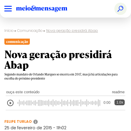
Início
▸
Comunicação
▸
Nova geração presidirá Abap
comunicação
Nova geração presidirá
Abap
Segundo mandato de Orlando Marques se encerra em 2017, mas já há articulações para
escolha do próximo presidente
ouça este conteúdo
readme
1.0x
0:00
FELIPE TURLAO
i
25 de fevereiro de 2015 - 11h02