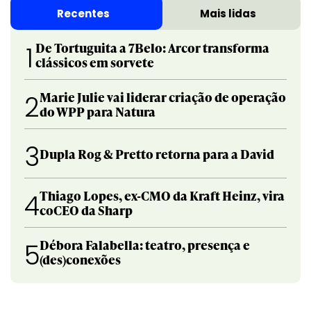
Recentes
Mais lidas
De Tortuguita a 7Belo: Arcor transforma
1
clássicos em sorvete
Marie Julie vai liderar criação de operação
2
do WPP para Natura
3
Dupla Rog & Pretto retorna para a David
Thiago Lopes, ex-CMO da Kraft Heinz, vira
4
coCEO da Sharp
Débora Falabella: teatro, presença e
5
(des)conexões