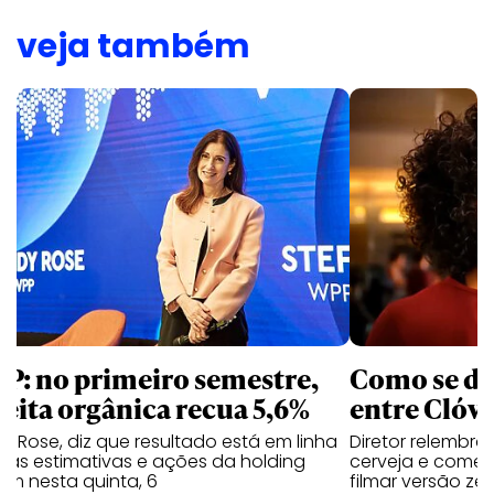
veja também
P: no primeiro semestre,
Como se de
ceita orgânica recua 5,6%
entre Clóvi
y Rose, diz que resultado está em linha
Diretor relembra
 as estimativas e ações da holding
cerveja e comen
em nesta quinta, 6
filmar versão zer