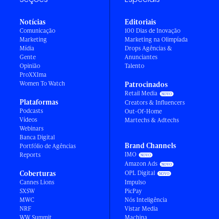
Notícias
Editoriais
Comunicação
100 Dias de Inovação
Marketing
Marketing na Olimpíada
Mídia
Drops Agências &
Gente
Anunciantes
Opinião
Talento
ProXXIma
Women To Watch
Patrocinados
Retail Media
Plataformas
Creators & Influencers
Podcasts
Out-Of-Home
Vídeos
Martechs & Adtechs
Webinars
Banca Digital
Brand Channels
Portfólio de Agências
IMO
Reports
Amazon Ads
Coberturas
OPL Digital
Cannes Lions
Impulso
SXSW
PicPay
MWC
Nós Inteligência
NRF
Vistar Media
WW Summit
Machina