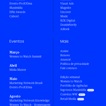
Evento ProXXIma
Viasat Ads
Maximídia
Magnite
Effie Awards
Uncover
Caboré
Mude
RZK Digital
DoubleVerify
Adlook
Eventos
Mais
Assine
Março
Renove
Women to Watch Summit
Anuncie
Política de privacidade
Abril
Fale conosco
Mídia Master
Edição semanal
Maio
Women to Watch
Marketing Network Brasil
Portfólio de Agências
Evento ProXXIma
Ingressos Maximídia
Convites WW
Agosto
Retail Media
Marketing Network Knowledge
Women To Watch - Homenagem