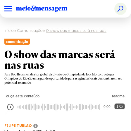
Início
▸
Comunicação
▸
O show das marcas será nas ruas
comunicação
O show das marcas será
nas ruas
Para Bob Heussner, diretor global da divisão de Olimpíadas da Jack Morton, os Jogos
Olímpicos do Rio são uma grande oportunidade para as agências locais demonstrarem seu
potencial ao mundo
ouça este conteúdo
readme
1.0x
0:00
FELIPE TURLAO
i