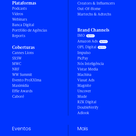
Plataformas
Creators & Influencers
Podcasts
Out-Of-Home
Vídeos
Martechs & Adtechs
Webinars
Banca Digital
Brand Channels
Portfólio de Agências
IMO
Reports
Amazon Ads
Coberturas
OPL Digital
Cannes Lions
Impulso
SXSW
PicPay
MWC
Nós Inteligência
NRF
Vistar Media
WW Summit
Machina
Evento ProXXIma
Viasat Ads
Maximídia
Magnite
Effie Awards
Uncover
Caboré
Mude
RZK Digital
DoubleVerify
Adlook
Eventos
Mais