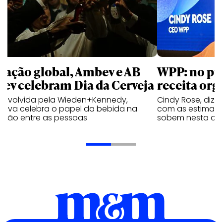
 ação global, Ambev e AB
WPP: no pr
bev celebram Dia da Cerveja
receita org
envolvida pela Wieden+Kennedy,
Cindy Rose, diz 
iativa celebra o papel da bebida na
com as estimati
exão entre as pessoas
sobem nesta qui