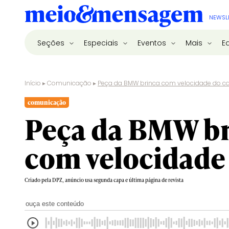
NEWSL
Seções
Especiais
Eventos
Mais
E
Início
▸
Comunicação
▸
Peça da BMW brinca com velocidade do ca
comunicação
Peça da BMW b
com velocidade
Criado pela DPZ, anúncio usa segunda capa e última página de revista
ouça este conteúdo