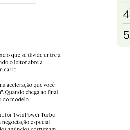
4
5
ncio que se divide entre a
ndo o leitor abre a
m carro.
 na aceleração que você
a”. Quando chega ao final
to do modelo.
 motor TwinPower Turbo
a negociação especial
pelos anúncios costumam