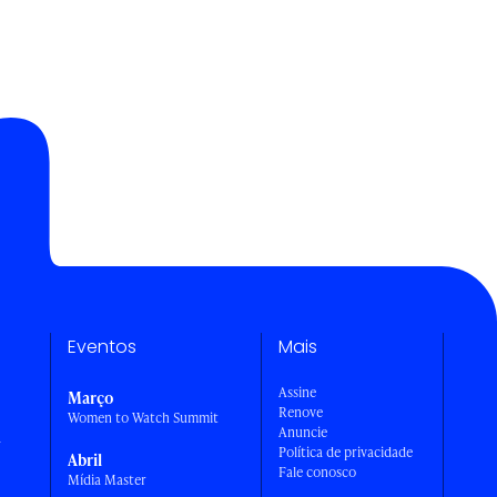
Eventos
Mais
Assine
Março
Renove
Women to Watch Summit
Anuncie
a
Política de privacidade
Abril
Fale conosco
Mídia Master