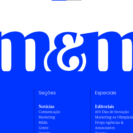
Seções
Especiais
Notícias
Editoriais
Comunicação
100 Dias de Inovação
Marketing
Marketing na Olimpíad
Mídia
Drops Agências &
Gente
Anunciantes