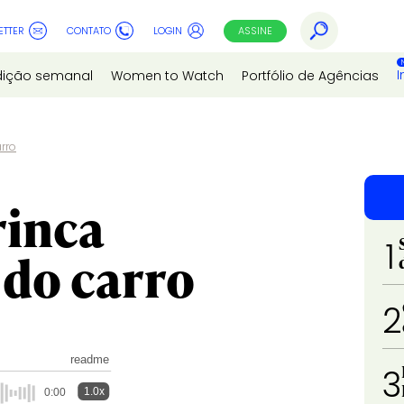
ETTER
CONTATO
LOGIN
ASSINE
I
dição semanal
Women to Watch
Portfólio de Agências
rro
rinca
1
 do carro
2
readme
3
1.0x
0:00