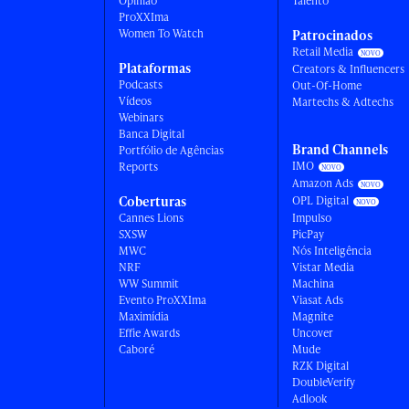
Opinião
Talento
ProXXIma
Women To Watch
Patrocinados
Retail Media
Plataformas
Creators & Influencers
Podcasts
Out-Of-Home
Vídeos
Martechs & Adtechs
Webinars
Banca Digital
Brand Channels
Portfólio de Agências
IMO
Reports
Amazon Ads
Coberturas
OPL Digital
Cannes Lions
Impulso
SXSW
PicPay
MWC
Nós Inteligência
NRF
Vistar Media
WW Summit
Machina
Evento ProXXIma
Viasat Ads
Maximídia
Magnite
Effie Awards
Uncover
Caboré
Mude
RZK Digital
DoubleVerify
Adlook