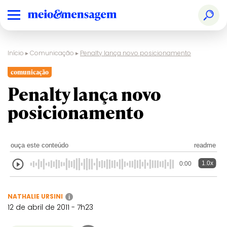
Início
▸
Comunicação
▸
Penalty lança novo posicionamento
comunicação
Penalty lança novo
posicionamento
ouça este conteúdo
readme
1.0x
0:00
NATHALIE URSINI
i
12 de abril de 2011 - 7h23