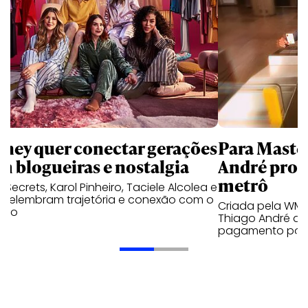
sney quer conectar gerações
Para Maste
m blogueiras e nostalgia
André prot
metrô
a Secrets, Karol Pinheiro, Taciele Alcolea e
s relembram trajetória e conexão com o
Criada pela WM
lico
Thiago André de
pagamento por 