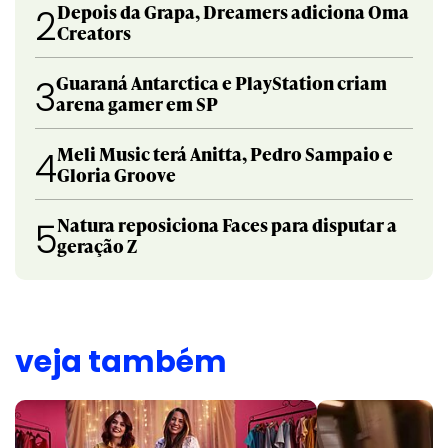
Depois da Grapa, Dreamers adiciona Oma
2
Creators
Guaraná Antarctica e PlayStation criam
3
arena gamer em SP
Meli Music terá Anitta, Pedro Sampaio e
4
Gloria Groove
Natura reposiciona Faces para disputar a
5
geração Z
veja também