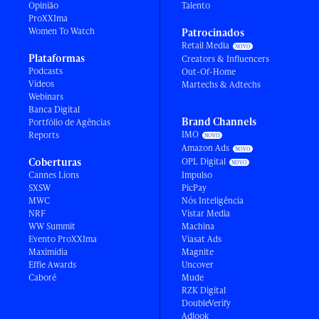
Opinião
Talento
ProXXIma
Women To Watch
Patrocinados
Retail Media
Plataformas
Creators & Influencers
Podcasts
Out-Of-Home
Vídeos
Martechs & Adtechs
Webinars
Banca Digital
Brand Channels
Portfólio de Agências
IMO
Reports
Amazon Ads
Coberturas
OPL Digital
Cannes Lions
Impulso
SXSW
PicPay
MWC
Nós Inteligência
NRF
Vistar Media
WW Summit
Machina
Evento ProXXIma
Viasat Ads
Maximídia
Magnite
Effie Awards
Uncover
Caboré
Mude
RZK Digital
DoubleVerify
Adlook