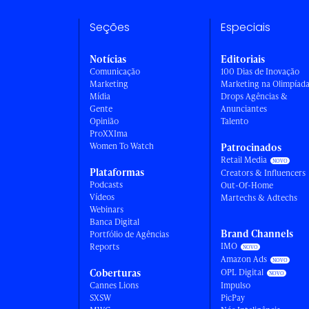
Seções
Especiais
Notícias
Editoriais
Comunicação
100 Dias de Inovação
Marketing
Marketing na Olimpíad
Mídia
Drops Agências &
Gente
Anunciantes
Opinião
Talento
ProXXIma
Women To Watch
Patrocinados
Retail Media
Plataformas
Creators & Influencers
Podcasts
Out-Of-Home
Vídeos
Martechs & Adtechs
Webinars
Banca Digital
Brand Channels
Portfólio de Agências
IMO
Reports
Amazon Ads
Coberturas
OPL Digital
Cannes Lions
Impulso
SXSW
PicPay