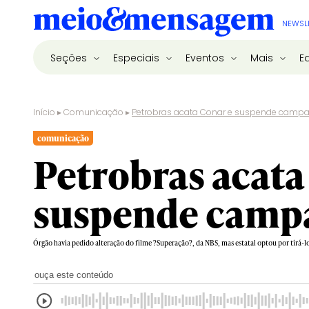
NEWSL
Seções
Especiais
Eventos
Mais
E
Início
▸
Comunicação
▸
Petrobras acata Conar e suspende camp
comunicação
Petrobras acata
suspende camp
Órgão havia pedido alteração do filme ?Superação?, da NBS, mas estatal optou por tirá-lo
ouça este conteúdo