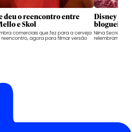
 deu o reencontro entre
Disney que
Mello e Skol
blogueiras 
lembra comerciais que fez para a cerveja
Niina Secrets, Ka
reencontro, agora para filmar versão
relembram traje
l