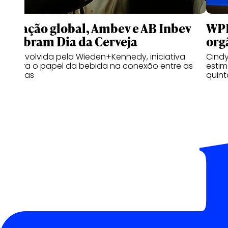
Em ação global, Ambev e AB Inbev
WPP
celebram Dia da Cerveja
org
Desenvolvida pela Wieden+Kennedy, iniciativa
Cindy
celebra o papel da bebida na conexão entre as
estim
pessoas
quint