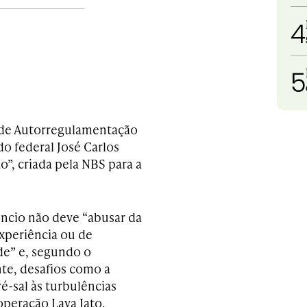
4
5
l de Autorregulamentação
o federal José Carlos
”, criada pela NBS para a
ncio não deve “abusar da
experiência ou de
de” e, segundo o
te, desafios como a
é-sal às turbulências
peração Lava Jato.