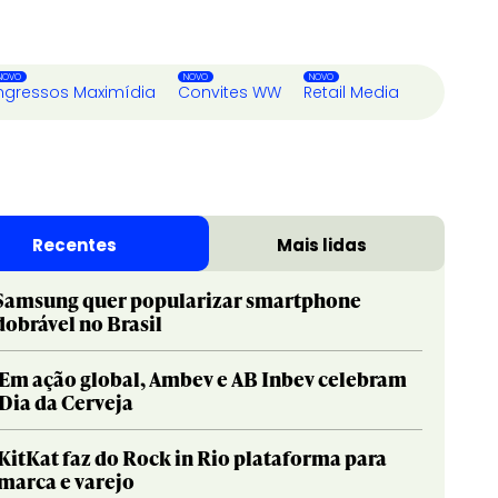
ngressos Maximídia
Convites WW
Retail Media
Recentes
Mais lidas
Samsung quer popularizar smartphone
dobrável no Brasil
Em ação global, Ambev e AB Inbev celebram
Dia da Cerveja
KitKat faz do Rock in Rio plataforma para
marca e varejo