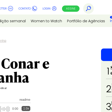
ETTER
CONTATO
LOGIN
ASSINE
I
dição semanal
Women to Watch
Portfólio de Agências
anha
 Conar e
1
anha
2
 do ar
readme
3
1.0x
0:00