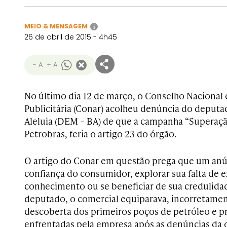
MEIO & MENSAGEM
i
26 de abril de 2015 - 4h45
- A
+ A
No último dia 12 de março, o Conselho Naciona
Publicitária (Conar) acolheu denúncia do deputad
Aleluia (DEM – BA) de que a campanha “Superação
Petrobras, feria o artigo 23 do órgão.
O artigo do Conar em questão prega que um anú
confiança do consumidor, explorar sua falta de 
conhecimento ou se beneficiar de sua credulida
deputado, o comercial equiparava, incorretamen
descoberta dos primeiros poços de petróleo e pr
enfrentadas pela empresa após as denúncias da o