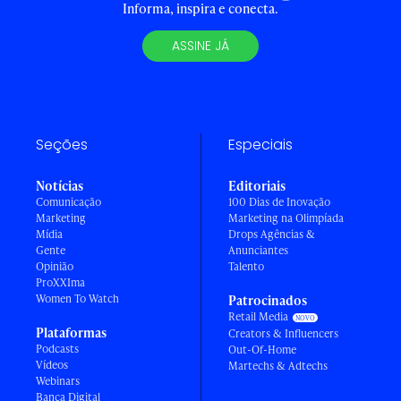
Informa, inspira e conecta.
ASSINE JÁ
Seções
Especiais
Notícias
Editoriais
Comunicação
100 Dias de Inovação
Marketing
Marketing na Olimpíada
Mídia
Drops Agências &
Gente
Anunciantes
Opinião
Talento
ProXXIma
Women To Watch
Patrocinados
Retail Media
Plataformas
Creators & Influencers
Podcasts
Out-Of-Home
Vídeos
Martechs & Adtechs
Webinars
Banca Digital