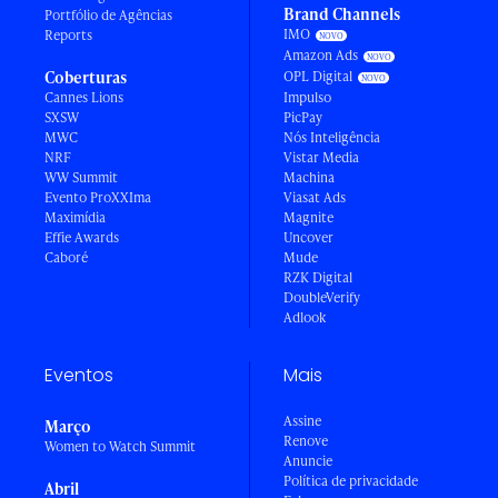
Brand Channels
Portfólio de Agências
IMO
Reports
Amazon Ads
Coberturas
OPL Digital
Cannes Lions
Impulso
SXSW
PicPay
MWC
Nós Inteligência
NRF
Vistar Media
WW Summit
Machina
Evento ProXXIma
Viasat Ads
Maximídia
Magnite
Effie Awards
Uncover
Caboré
Mude
RZK Digital
DoubleVerify
Adlook
Eventos
Mais
Assine
Março
Renove
Women to Watch Summit
Anuncie
Política de privacidade
Abril