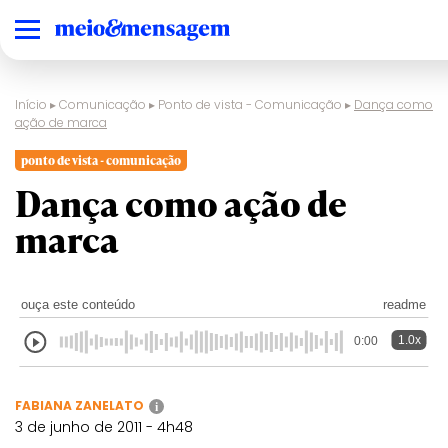
Início
▸
Comunicação
▸
Ponto de vista - Comunicação
▸
Dança como
ação de marca
ponto de vista - comunicação
Dança como ação de
marca
ouça este conteúdo
readme
1.0x
0:00
FABIANA ZANELATO
i
3 de junho de 2011 - 4h48