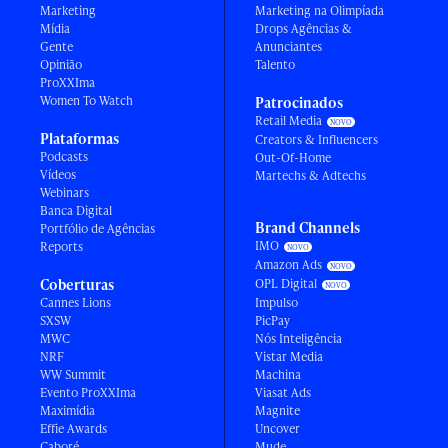
Marketing
Marketing na Olimpíada
Mídia
Drops Agências &
Gente
Anunciantes
Opinião
Talento
ProXXIma
Women To Watch
Patrocinados
Retail Media
Plataformas
Creators & Influencers
Podcasts
Out-Of-Home
Vídeos
Martechs & Adtechs
Webinars
Banca Digital
Brand Channels
Portfólio de Agências
IMO
Reports
Amazon Ads
Coberturas
OPL Digital
Cannes Lions
Impulso
SXSW
PicPay
MWC
Nós Inteligência
NRF
Vistar Media
WW Summit
Machina
Evento ProXXIma
Viasat Ads
Maximídia
Magnite
Effie Awards
Uncover
Caboré
Mude