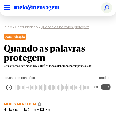
Início
▸
Comunicação
▸
Quando as palavras protegem
comunicação
Quando as palavras
protegem
Com criação a seis mãos, DM9, Itaú e Globo colaboram em campanhas 360º
ouça este conteúdo
readme
1.0x
0:00
MEIO & MENSAGEM
i
4 de abril de 2015 - 10h35