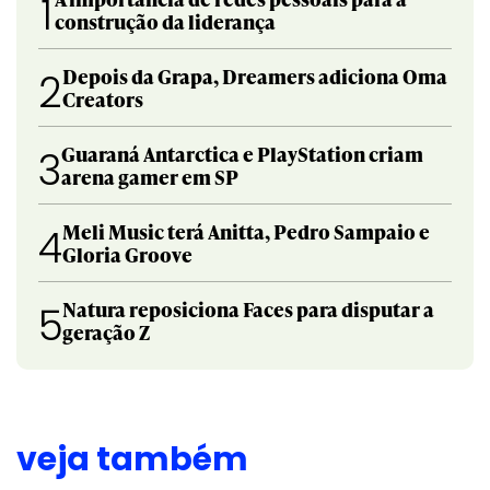
1
construção da liderança
Depois da Grapa, Dreamers adiciona Oma
2
Creators
Guaraná Antarctica e PlayStation criam
3
arena gamer em SP
Meli Music terá Anitta, Pedro Sampaio e
4
Gloria Groove
Natura reposiciona Faces para disputar a
5
geração Z
veja também