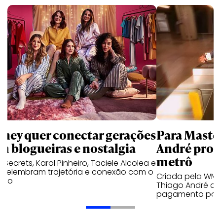
sney quer conectar gerações
Para Maste
m blogueiras e nostalgia
André prot
metrô
a Secrets, Karol Pinheiro, Taciele Alcolea e
s relembram trajetória e conexão com o
Criada pela WM
lico
Thiago André de
pagamento por 