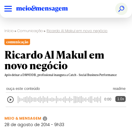
Início
▸
Comunicação
▸
Ricardo Al Makul em novo negócio
comunicação
Ricardo Al Makul em
novo negócio
Após deixar a DM9DDB, profissional inaugura a Catch - Social Business Performance
ouça este conteúdo
readme
1.0x
0:00
MEIO & MENSAGEM
i
28 de agosto de 2014 - 9h33