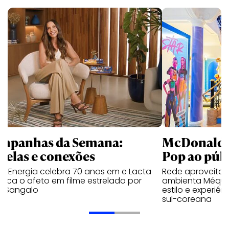
mpanhas da Semana:
McDonald’s 
trelas e conexões
Pop ao públ
a Energia celebra 70 anos em e Lacta
Rede aproveita
aca o afeto em filme estrelado por
ambienta Méqui 
te Sangalo
estilo e experiên
sul-coreana