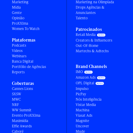
Marketing
Marketing na Olimpíada
Mídia
Drops Agências &
Gente
Anunciantes
Opinião
Talento
ProXXIma
Women To Watch
Patrocinados
Retail Media
Plataformas
Creators & Influencers
Podcasts
Out-Of-Home
Vídeos
Martechs & Adtechs
Webinars
Banca Digital
Brand Channels
Portfólio de Agências
IMO
Reports
Amazon Ads
Coberturas
OPL Digital
Cannes Lions
Impulso
SXSW
PicPay
MWC
Nós Inteligência
NRF
Vistar Media
WW Summit
Machina
Evento ProXXIma
Viasat Ads
Maximídia
Magnite
Effie Awards
Uncover
Caboré
Mude