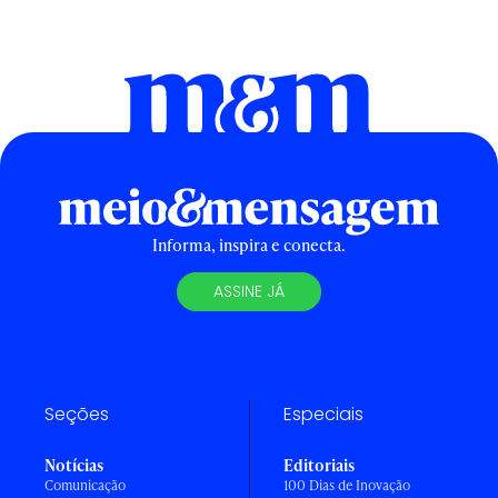
Informa, inspira e conecta.
ASSINE JÁ
Seções
Especiais
Notícias
Editoriais
Comunicação
100 Dias de Inovação