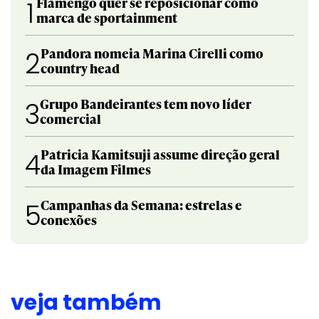
Flamengo quer se reposicionar como
1
marca de sportainment
Pandora nomeia Marina Cirelli como
2
country head
Grupo Bandeirantes tem novo líder
3
comercial
Patricia Kamitsuji assume direção geral
4
da Imagem Filmes
Campanhas da Semana: estrelas e
5
conexões
veja também