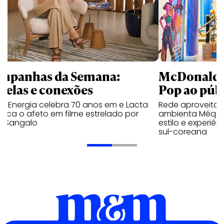
mpanhas da Semana:
McDonald’s 
trelas e conexões
Pop ao públ
a Energia celebra 70 anos em e Lacta
Rede aproveita
aca o afeto em filme estrelado por
ambienta Méqui 
te Sangalo
estilo e experiên
sul-coreana