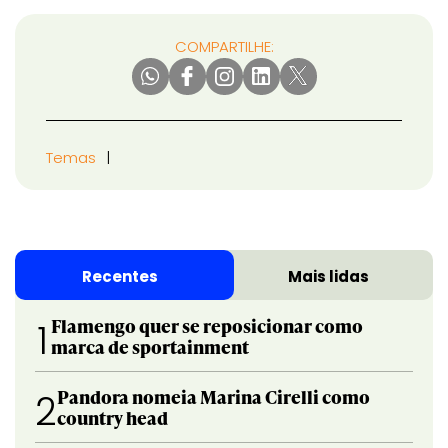
COMPARTILHE:
Temas
Recentes
Mais lidas
Flamengo quer se reposicionar como
1
marca de sportainment
Pandora nomeia Marina Cirelli como
2
country head