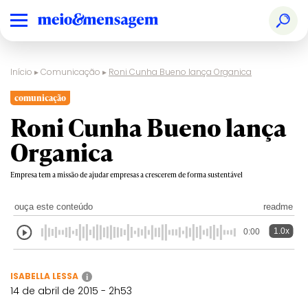
Início
▸
Comunicação
▸
Roni Cunha Bueno lança Organica
comunicação
Roni Cunha Bueno lança
Organica
Empresa tem a missão de ajudar empresas a crescerem de forma sustentável
ouça este conteúdo
readme
1.0x
0:00
ISABELLA LESSA
i
14 de abril de 2015 - 2h53