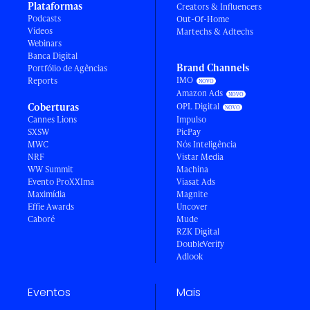
Plataformas
Creators & Influencers
Podcasts
Out-Of-Home
Vídeos
Martechs & Adtechs
Webinars
Banca Digital
Brand Channels
Portfólio de Agências
IMO
Reports
Amazon Ads
Coberturas
OPL Digital
Cannes Lions
Impulso
SXSW
PicPay
MWC
Nós Inteligência
NRF
Vistar Media
WW Summit
Machina
Evento ProXXIma
Viasat Ads
Maximídia
Magnite
Effie Awards
Uncover
Caboré
Mude
RZK Digital
DoubleVerify
Adlook
Eventos
Mais