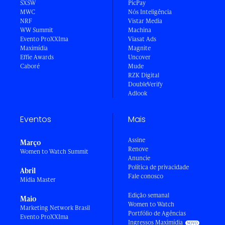
SXSW
PicPay
MWC
Nós Inteligência
NRF
Vistar Media
WW Summit
Machina
Evento ProXXIma
Viasat Ads
Maximídia
Magnite
Effie Awards
Uncover
Caboré
Mude
RZK Digital
DoubleVerify
Adlook
Eventos
Mais
Assine
Março
Renove
Women to Watch Summit
Anuncie
Política de privacidade
Abril
Fale conosco
Mídia Master
Edição semanal
Maio
Women to Watch
Marketing Network Brasil
Portfólio de Agências
Evento ProXXIma
Ingressos Maximídia