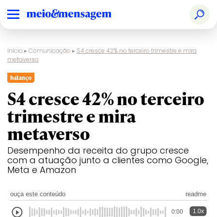
Início
▸
Comunicação
▸
S4 cresce 42% no terceiro trimestre e mira
metaverso
balanço
S4 cresce 42% no terceiro
trimestre e mira
metaverso
Desempenho da receita do grupo cresce
com a atuação junto a clientes como Google,
Meta e Amazon
ouça este conteúdo
readme
1.0x
0:00