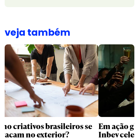
veja também
mo criativos brasileiros se
Em ação gl
stacam no exterior?
Inbev celeb