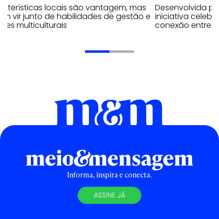
acterísticas locais são vantagem, mas
Desenvolvida p
m vir junto de habilidades de gestão e
iniciativa celeb
pes multiculturais
conexão entre a
Informa, inspira e conecta.
ASSINE JÁ