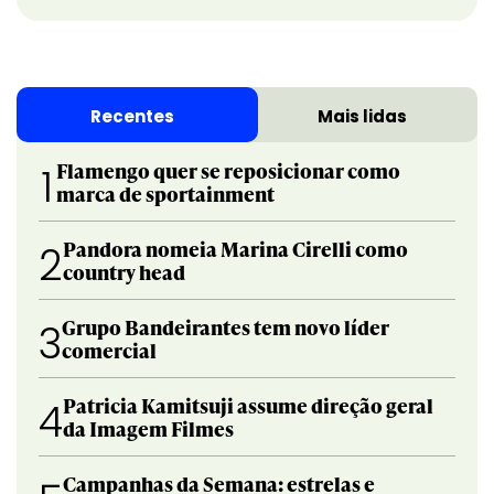
Recentes
Mais lidas
Flamengo quer se reposicionar como
1
marca de sportainment
Pandora nomeia Marina Cirelli como
2
country head
Grupo Bandeirantes tem novo líder
3
comercial
Patricia Kamitsuji assume direção geral
4
da Imagem Filmes
Campanhas da Semana: estrelas e