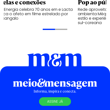
trelas e conexões
Pop ao públ
a Energia celebra 70 anos em e Lacta
Rede aproveita
aca o afeto em filme estrelado por
ambienta Méqui 
te Sangalo
estilo e experiên
sul-coreana
Informa, inspira e conecta.
ASSINE JÁ