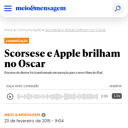
Início
▸
Comunicação
▸
Scorsese e Apple brilham no Oscar
comunicação
Scorsese e Apple brilham
no Oscar
Discurso do diretor foi transformado em narração para o novo filme do iPad
ouça este conteúdo
readme
1.0x
0:00
MEIO & MENSAGEM
i
23 de fevereiro de 2015 - 1h04