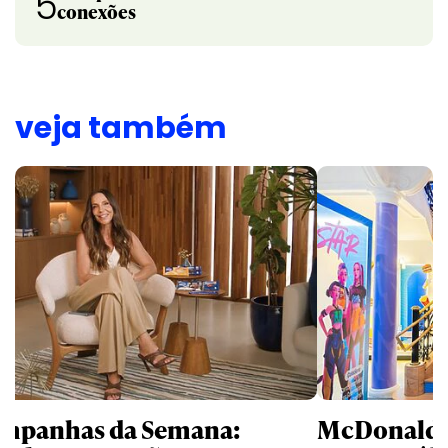
5
conexões
veja também
mpanhas da Semana:
McDonald’s 