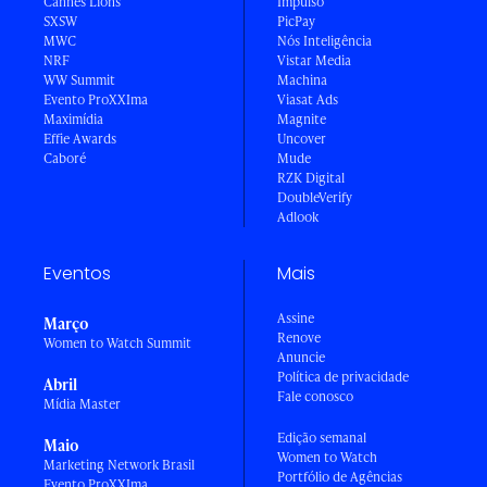
Cannes Lions
Impulso
SXSW
PicPay
MWC
Nós Inteligência
NRF
Vistar Media
WW Summit
Machina
Evento ProXXIma
Viasat Ads
Maximídia
Magnite
Effie Awards
Uncover
Caboré
Mude
RZK Digital
DoubleVerify
Adlook
Eventos
Mais
Assine
Março
Renove
Women to Watch Summit
Anuncie
Política de privacidade
Abril
Fale conosco
Mídia Master
Edição semanal
Maio
Women to Watch
Marketing Network Brasil
Portfólio de Agências
Evento ProXXIma