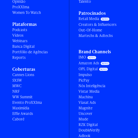
Opinião
Talento
ProXXIma
Women To Watch
Patrocinados
Retail Media
Plataformas
Creators & Influencers
Podcasts
Out-Of-Home
Vídeos
Martechs & Adtechs
Webinars
Banca Digital
Brand Channels
Portfólio de Agências
IMO
Reports
Amazon Ads
Coberturas
OPL Digital
Cannes Lions
Impulso
SXSW
PicPay
MWC
Nós Inteligência
NRF
Vistar Media
WW Summit
Machina
Evento ProXXIma
Viasat Ads
Maximídia
Magnite
Effie Awards
Uncover
Caboré
Mude
RZK Digital
DoubleVerify
Adlook