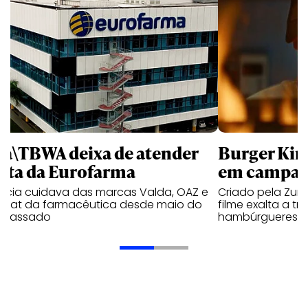
la\TBWA deixa de atender
Burger King
nta da Eurofarma
em campan
ncia cuidava das marcas Valda, OAZ e
Criado pela Zurd
idrat da farmacêutica desde maio do
filme exalta a t
 passado
hambúrgueres n