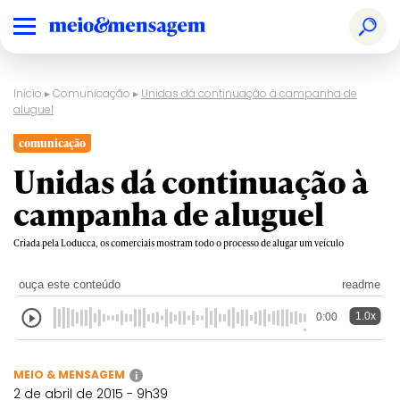
Início
▸
Comunicação
▸
Unidas dá continuação à campanha de
aluguel
comunicação
Unidas dá continuação à
campanha de aluguel
Criada pela Loducca, os comerciais mostram todo o processo de alugar um veículo
ouça este conteúdo
readme
1.0x
0:00
MEIO & MENSAGEM
i
2 de abril de 2015 - 9h39