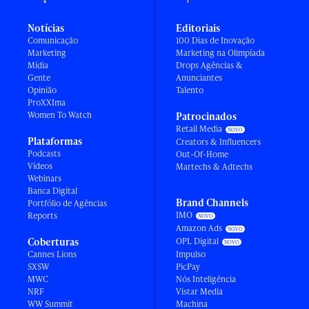
Notícias
Editoriais
Comunicação
100 Dias de Inovação
Marketing
Marketing na Olimpíada
Mídia
Drops Agências &
Gente
Anunciantes
Opinião
Talento
ProXXIma
Women To Watch
Patrocinados
Retail Media
Plataformas
Creators & Influencers
Podcasts
Out-Of-Home
Vídeos
Martechs & Adtechs
Webinars
Banca Digital
Brand Channels
Portfólio de Agências
IMO
Reports
Amazon Ads
Coberturas
OPL Digital
Cannes Lions
Impulso
SXSW
PicPay
MWC
Nós Inteligência
NRF
Vistar Media
WW Summit
Machina