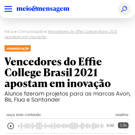
Início
▸
Comunicação
▸
Vencedores do Effie College Brasil 2021
apostam em inovação
comunicação
Vencedores do Effie
College Brasil 2021
apostam em inovação
Alunos fizeram projetos para as marcas Avon,
Bis, Flua e Santander
ouça este conteúdo
readme
1.0x
0:00