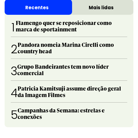
Recentes
Mais lidas
Flamengo quer se reposicionar como
1
marca de sportainment
Pandora nomeia Marina Cirelli como
2
country head
Grupo Bandeirantes tem novo líder
3
comercial
Patricia Kamitsuji assume direção geral
4
da Imagem Filmes
Campanhas da Semana: estrelas e
5
conexões