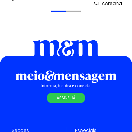
sul-coreana
Informa, inspira e conecta.
ASSINE JÁ
Seções
Especiais