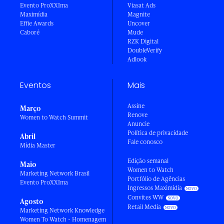
Evento ProXXIma
Viasat Ads
Maximídia
Magnite
Effie Awards
Uncover
Caboré
Mude
RZK Digital
DoubleVerify
Adlook
Eventos
Mais
Assine
Março
Renove
Women to Watch Summit
Anuncie
Política de privacidade
Abril
Fale conosco
Mídia Master
Edição semanal
Maio
Women to Watch
Marketing Network Brasil
Portfólio de Agências
Evento ProXXIma
Ingressos Maximídia
Convites WW
Agosto
Retail Media
Marketing Network Knowledge
Women To Watch - Homenagem