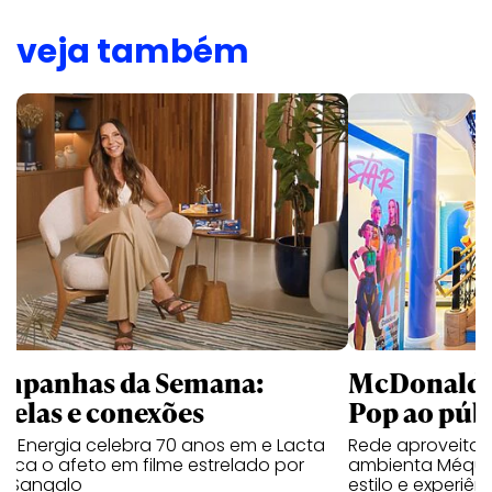
veja também
mpanhas da Semana:
McDonald’s 
trelas e conexões
Pop ao públ
a Energia celebra 70 anos em e Lacta
Rede aproveita
aca o afeto em filme estrelado por
ambienta Méqui 
te Sangalo
estilo e experiên