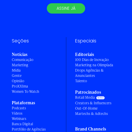
ASSINE JÁ
Seções
Especiais
Notícias
Editoriais
Comunicação
100 Dias de Inovação
Marketing
Marketing na Olimpíada
Mídia
Drops Agências &
Gente
Anunciantes
Opinião
Talento
ProXXIma
Women To Watch
Patrocinados
Retail Media
Plataformas
Creators & Influencers
Podcasts
Out-Of-Home
Vídeos
Martechs & Adtechs
Webinars
Banca Digital
Brand Channels
Portfólio de Agências