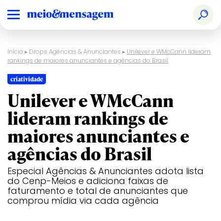
Início
▸
Drops Agências & Anunciantes
▸
Unilever e WMcCann lideram
rankings de maiores anunciantes e agências do Brasil
criatividade
Unilever e WMcCann
lideram rankings de
maiores anunciantes e
agências do Brasil
Especial Agências & Anunciantes adota lista
do Cenp-Meios e adiciona faixas de
faturamento e total de anunciantes que
comprou mídia via cada agência