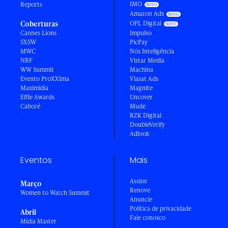
IMO
Reports
Amazon Ads
Coberturas
OPL Digital
Cannes Lions
Impulso
SXSW
PicPay
MWC
Nós Inteligência
NRF
Vistar Media
WW Summit
Machina
Evento ProXXIma
Viasat Ads
Maximídia
Magnite
Effie Awards
Uncover
Caboré
Mude
RZK Digital
DoubleVerify
Adlook
Eventos
Mais
Assine
Março
Renove
Women to Watch Summit
Anuncie
Política de privacidade
Abril
Fale conosco
Mídia Master