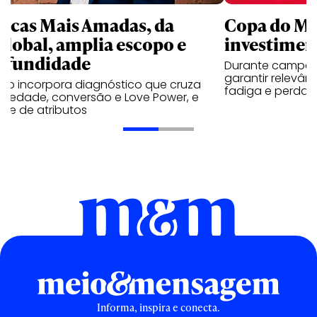
rcas Mais Amadas, da
Copa do Mu
global, amplia escopo e
investimen
ofundidade
Durante campeo
garantir relevân
udo incorpora diagnóstico que cruza
fadiga e perda 
oriedade, conversão e Love Power, e
ise de atributos
Informa, inspira e conecta.