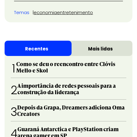
Temas
economia
entretenimento
Recentes
Mais lidas
Como se deu o reencontro entre Clóvis
1
Mello e Skol
A importância de redes pessoais para a
2
construção da liderança
Depois da Grapa, Dreamers adiciona Oma
3
Creators
Guaraná Antarctica e PlayStation criam
4
arena gamer em SP