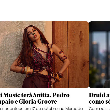
i Music terá Anitta, Pedro
Druid a
paio e Gloria Groove
como s
val acontece em 17 de outubro, no Mercado
Com passag