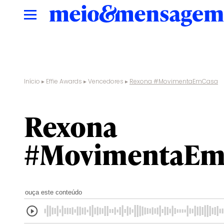
Início
▸
Effie Awards
▸
Vencedores
▸
Rexona #MovimentaEmCasa
Rexona
#MovimentaEm
ouça este conteúdo