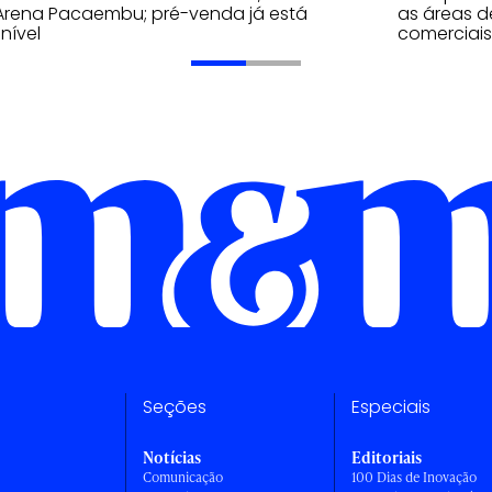
 Arena Pacaembu; pré-venda já está
as áreas de
nível
comerciais
Seções
Especiais
Notícias
Editoriais
Comunicação
100 Dias de Inovação