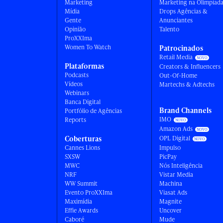
Marketing
Marketing na Olimpíad
Mídia
Drops Agências &
Gente
Anunciantes
Opinião
Talento
ProXXIma
Women To Watch
Patrocinados
Retail Media
Plataformas
Creators & Influencers
Podcasts
Out-Of-Home
Vídeos
Martechs & Adtechs
Webinars
Banca Digital
Brand Channels
Portfólio de Agências
IMO
Reports
Amazon Ads
Coberturas
OPL Digital
Cannes Lions
Impulso
SXSW
PicPay
MWC
Nós Inteligência
NRF
Vistar Media
WW Summit
Machina
Evento ProXXIma
Viasat Ads
Maximídia
Magnite
Effie Awards
Uncover
Caboré
Mude