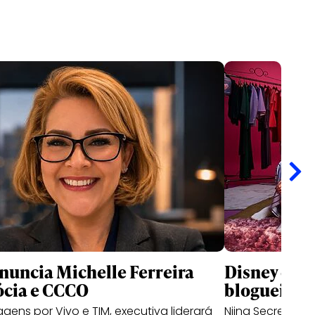
nuncia Michelle Ferreira
Disney que
ócia e CCCO
blogueiras 
ens por Vivo e TIM, executiva liderará
Niina Secrets, Ka