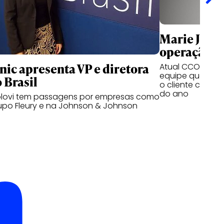
Marie Julie 
operação d
ic apresenta VP e diretora
Atual CCO da Dav
equipe que a h
 Brasil
o cliente conqu
do ano
olovi tem passagens por empresas como
upo Fleury e na Johnson & Johnson