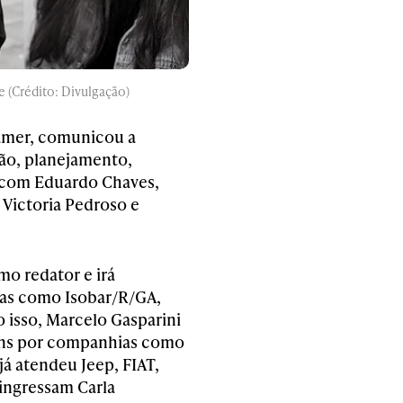
e (Crédito: Divulgação)
gamer, comunicou a
ção, planejamento,
 com Eduardo Chaves,
 Victoria Pedroso e
o redator e irá
ias como Isobar/R/GA,
 isso, Marcelo Gasparini
gens por companhias como
á atendeu Jeep, FIAT,
 ingressam Carla