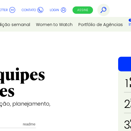
ETTER
CONTATO
LOGIN
ASSINE
I
dição semanal
Women to Watch
Portfólio de Agências
quipes
1
es
2
ação, planejamento,
3
readme