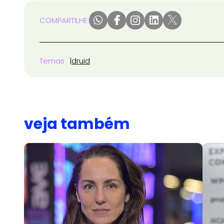
COMPARTILHE:
Temas
druid
veja também