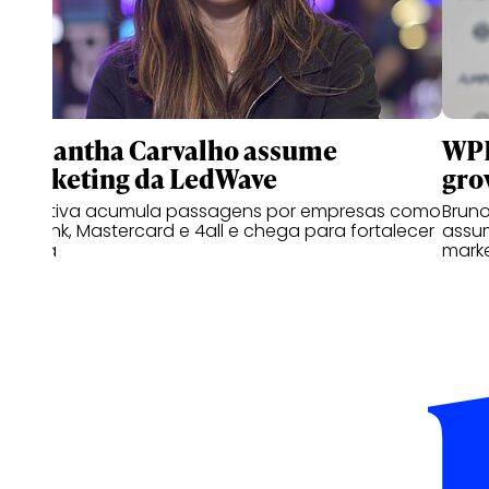
Samantha Carvalho assume
WPP
marketing da LedWave
gro
Executiva acumula passagens por empresas como
Bruno
C6 Bank, Mastercard e 4all e chega para fortalecer
assu
a área
marke