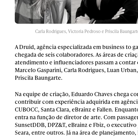
Carla Rodrigues, Victoria Pedroso e Priscila Baungart
A Druid, agência especializada em business to 
chegada de seis colaboradores. As áreas de cria
atendimento e influenciadores passam a contar
Marcelo Gasparini, Carla Rodrigues, Luan Urban,
Priscila Baungarte.
Na equipe de criação, Eduardo Chaves chega com
contribuir com experiência adquirida em agênc
CUBOCC, Santa Clara, eBrainz e Fallen. Enquanto
entra na função de diretor de arte. Com passa
SunsetDDB, DPZ&T, eBrainz e Fbiz, o executivo j
Seara, entre outros. Já na área de planejamento,