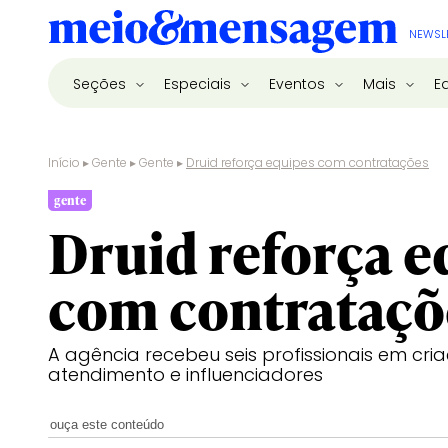
NEWSL
Seções
Especiais
Eventos
Mais
E
Início
▸
Gente
▸
Gente
▸
Druid reforça equipes com contratações
gente
Druid reforça e
com contrataçõ
A agência recebeu seis profissionais em cri
atendimento e influenciadores
ouça este conteúdo