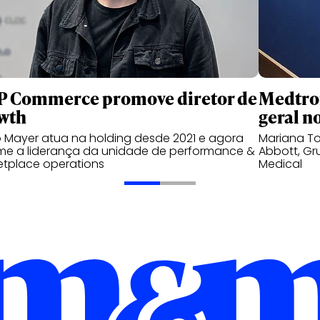
 Commerce promove diretor de
Medtron
wth
geral no
 Mayer atua na holding desde 2021 e agora
Mariana T
me a liderança da unidade de performance &
Abbott, Gr
tplace operations
Medical