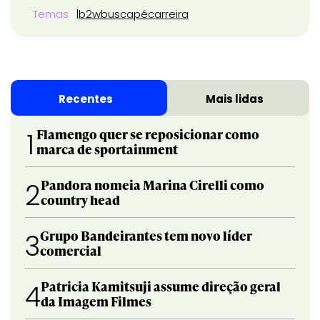
Temas
b2w
buscapé
carreira
Recentes
Mais lidas
Flamengo quer se reposicionar como
1
marca de sportainment
Pandora nomeia Marina Cirelli como
2
country head
Grupo Bandeirantes tem novo líder
3
comercial
Patricia Kamitsuji assume direção geral
4
da Imagem Filmes