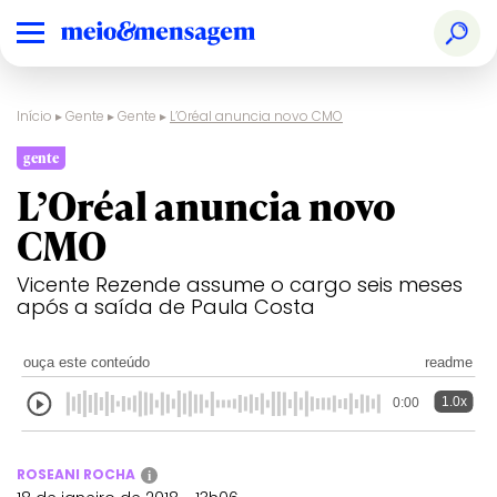
Início
▸
Gente
▸
Gente
▸
L’Oréal anuncia novo CMO
gente
L’Oréal anuncia novo
CMO
Vicente Rezende assume o cargo seis meses
após a saída de Paula Costa
ouça este conteúdo
readme
1.0x
0:00
ROSEANI ROCHA
i