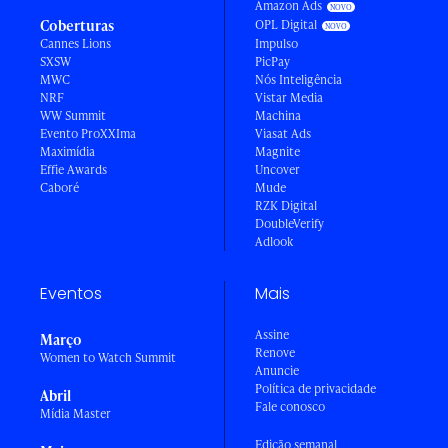
Amazon Ads
Coberturas
OPL Digital
Cannes Lions
Impulso
SXSW
PicPay
MWC
Nós Inteligência
NRF
Vistar Media
WW Summit
Machina
Evento ProXXIma
Viasat Ads
Maximídia
Magnite
Effie Awards
Uncover
Caboré
Mude
RZK Digital
DoubleVerify
Adlook
Eventos
Mais
Assine
Março
Renove
Women to Watch Summit
Anuncie
Política de privacidade
Abril
Fale conosco
Mídia Master
Edição semanal