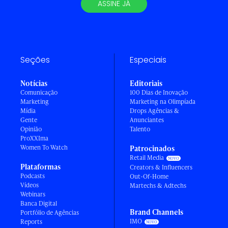
ASSINE JÁ
Seções
Especiais
Notícias
Editoriais
Comunicação
100 Dias de Inovação
Marketing
Marketing na Olimpíada
Mídia
Drops Agências &
Gente
Anunciantes
Opinião
Talento
ProXXIma
Women To Watch
Patrocinados
Retail Media
Plataformas
Creators & Influencers
Podcasts
Out-Of-Home
Vídeos
Martechs & Adtechs
Webinars
Banca Digital
Brand Channels
Portfólio de Agências
IMO
Reports