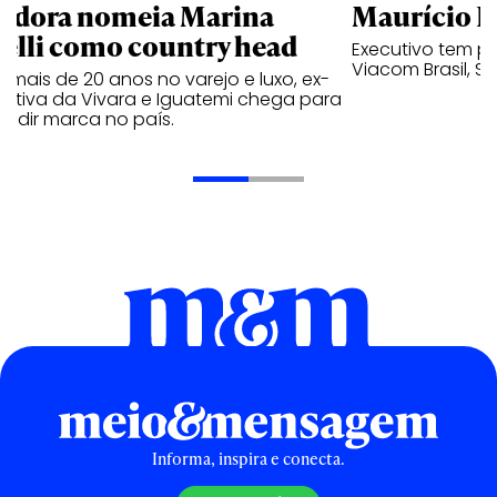
ndora nomeia Marina
Maurício K
relli como country head
Executivo tem pa
Viacom Brasil, So
mais de 20 anos no varejo e luxo, ex-
cutiva da Vivara e Iguatemi chega para
andir marca no país.
Informa, inspira e conecta.