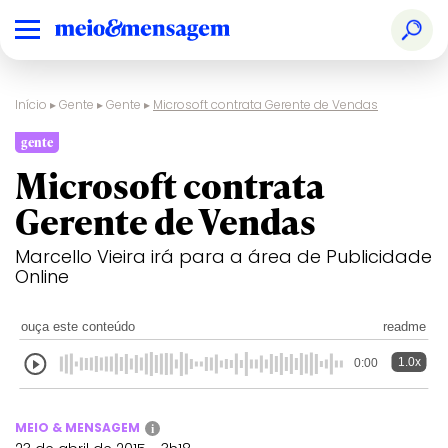
Início
▸
Gente
▸
Gente
▸
Microsoft contrata Gerente de Vendas
gente
Microsoft contrata
Gerente de Vendas
Marcello Vieira irá para a área de Publicidade
Online
ouça este conteúdo
readme
1.0x
0:00
MEIO & MENSAGEM
i