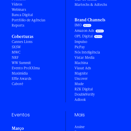
Vídeos
Martechs & Adtechs
Webinars
Banca Digital
Brand Channels
Portfólio de Agências
IMO
Reports
Amazon Ads
Coberturas
OPL Digital
Cannes Lions
Impulso
SXSW
PicPay
MWC
Nós Inteligência
NRF
Vistar Media
WW Summit
Machina
Evento ProXXIma
Viasat Ads
Maximídia
Magnite
Effie Awards
Uncover
Caboré
Mude
RZK Digital
DoubleVerify
Adlook
Eventos
Mais
Assine
Março