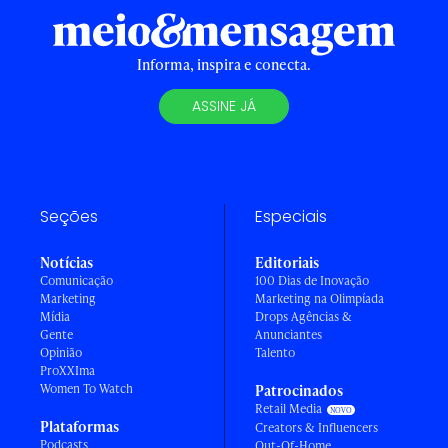
Informa, inspira e conecta.
ASSINE JÁ
Seções
Especiais
Notícias
Editoriais
Comunicação
100 Dias de Inovação
Marketing
Marketing na Olimpíada
Mídia
Drops Agências &
Gente
Anunciantes
Opinião
Talento
ProXXIma
Women To Watch
Patrocinados
Retail Media
Plataformas
Creators & Influencers
Podcasts
Out-Of-Home