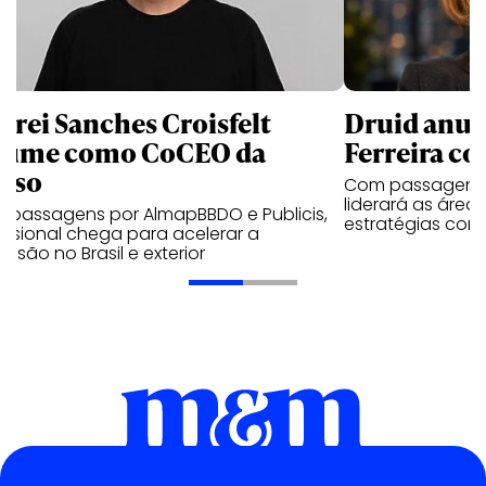
drei Sanches Croisfelt
Druid anun
sume como CoCEO da
Ferreira c
kso
Com passagens p
liderará as áreas
 passagens por AlmapBBDO e Publicis,
estratégias come
issional chega para acelerar a
nsão no Brasil e exterior