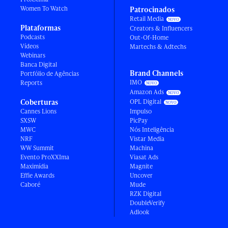
Women To Watch
Patrocinados
Retail Media
Plataformas
Creators & Influencers
Podcasts
Out-Of-Home
Vídeos
Martechs & Adtechs
Webinars
Banca Digital
Brand Channels
Portfólio de Agências
IMO
Reports
Amazon Ads
Coberturas
OPL Digital
Cannes Lions
Impulso
SXSW
PicPay
MWC
Nós Inteligência
NRF
Vistar Media
WW Summit
Machina
Evento ProXXIma
Viasat Ads
Maximídia
Magnite
Effie Awards
Uncover
Caboré
Mude
RZK Digital
DoubleVerify
Adlook