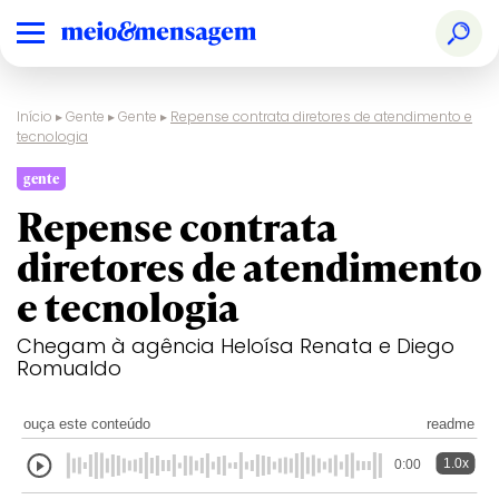
Início
▸
Gente
▸
Gente
▸
Repense contrata diretores de atendimento e
tecnologia
gente
Repense contrata
diretores de atendimento
e tecnologia
Chegam à agência Heloísa Renata e Diego
Romualdo
ouça este conteúdo
readme
1.0x
0:00