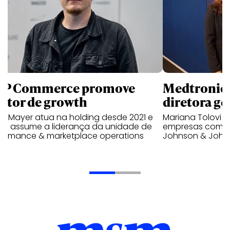
P Commerce promove
Medtronic 
retor de growth
diretora ge
no Mayer atua na holding desde 2021 e
Mariana Tolovi 
ra assume a liderança da unidade de
empresas como A
formance & marketplace operations
Johnson & John