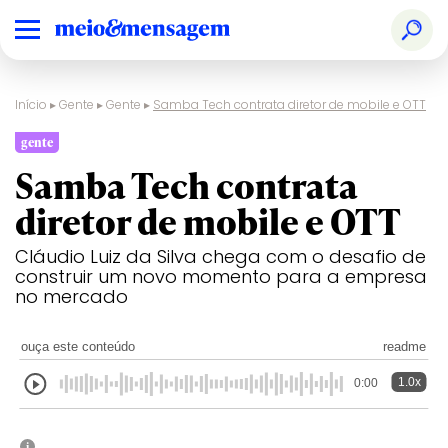
Início
▸
Gente
▸
Gente
▸
Samba Tech contrata diretor de mobile e OTT
gente
Samba Tech contrata
diretor de mobile e OTT
Cláudio Luiz da Silva chega com o desafio de
construir um novo momento para a empresa
no mercado
ouça este conteúdo
readme
1.0x
0:00
i