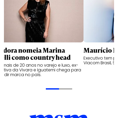
ndora nomeia Marina
Maurício K
relli como country head
Executivo tem pa
Viacom Brasil, So
mais de 20 anos no varejo e luxo, ex-
cutiva da Vivara e Iguatemi chega para
andir marca no país.