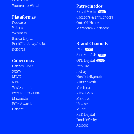
ProXXIma
Women To Watch
Patrocinados
Retail Media
Plataformas
Creators & Influencers
Podcasts
Out-Of-Home
Vídeos
Martechs & Adtechs
Webinars
Banca Digital
Brand Channels
Portfólio de Agências
IMO
Reports
Amazon Ads
Coberturas
OPL Digital
Cannes Lions
Impulso
SXSW
PicPay
MWC
Nós Inteligência
NRF
Vistar Media
WW Summit
Machina
Evento ProXXIma
Viasat Ads
Maximídia
Magnite
Effie Awards
Uncover
Caboré
Mude
RZK Digital
DoubleVerify
Adlook