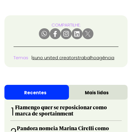
COMPARTILHE:
Temas
suno united creators
trabalho
agência
Recentes
Mais lidas
Flamengo quer se reposicionar como
1
marca de sportainment
Pandora nomeia Marina Cirelli como