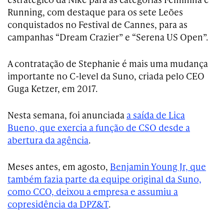
Running, com destaque para os sete Leões
conquistados no Festival de Cannes, para as
campanhas “Dream Crazier” e “Serena US Open”.
A contratação de Stephanie é mais uma mudança
importante no C-level da Suno, criada pelo CEO
Guga Ketzer, em 2017.
Nesta semana, foi anunciada
a saída de Lica
Bueno, que exercia a função de CSO desde a
abertura da agência
.
Meses antes, em agosto,
Benjamin Young Jr, que
também fazia parte da equipe original da Suno,
como CCO, deixou a empresa e assumiu a
copresidência da DPZ&T
.