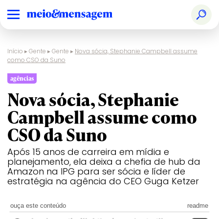
Início
▸
Gente
▸
Gente
▸
Nova sócia, Stephanie Campbell assume
como CSO da Suno
agências
Nova sócia, Stephanie
Campbell assume como
CSO da Suno
Após 15 anos de carreira em mídia e
planejamento, ela deixa a chefia de hub da
Amazon na IPG para ser sócia e líder de
estratégia na agência do CEO Guga Ketzer
ouça este conteúdo
readme