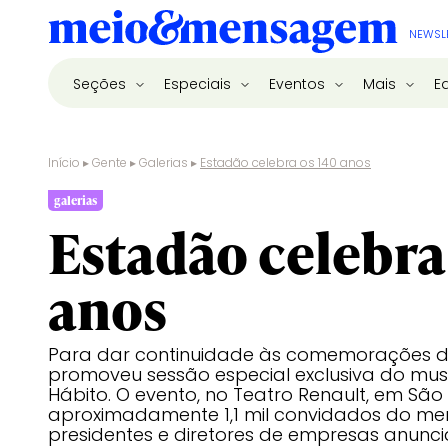
NEWSL
Seções
Especiais
Eventos
Mais
E
Início
▸
Gente
▸
Galerias
▸
Estadão celebra os 140 anos
galerias
Estadão celebra
anos
Para dar continuidade às comemorações do
promoveu sessão especial exclusiva do mu
Hábito. O evento, no Teatro Renault, em São 
aproximadamente 1,1 mil convidados do mer
presidentes e diretores de empresas anunci