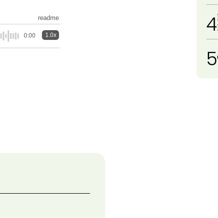
4
readme
1.0x
0:00
5