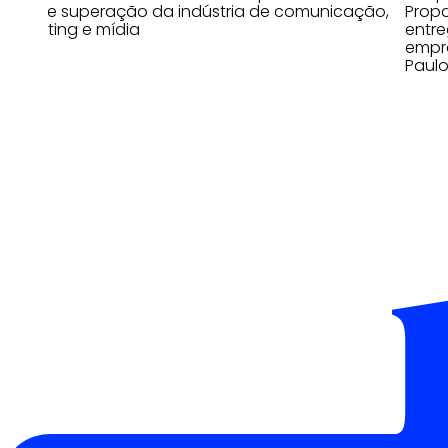
ano de superação da indústria de comunicação,
Prop
marketing e mídia
entre
empre
Paul