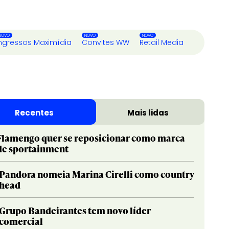
ngressos Maximídia
Convites WW
Retail Media
Recentes
Mais lidas
Flamengo quer se reposicionar como marca
de sportainment
Pandora nomeia Marina Cirelli como country
head
Grupo Bandeirantes tem novo líder
comercial