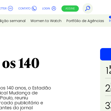
ETTER
CONTATO
LOGIN
ASSINE
I
dição semanal
Women to Watch
Portfólio de Agências
 os 140
1
2
s 140 anos, o Estadão
sical Mudança de
Paulo, reuniu
3
cado publicitário e
antes do jornal