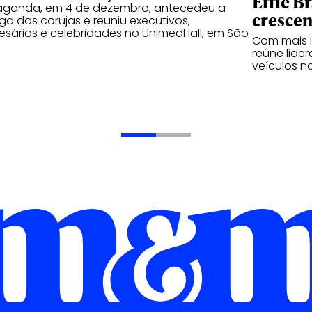
Effie Br
aganda, em 4 de dezembro, antecedeu a
crescen
ga das corujas e reuniu executivos,
sários e celebridades no UnimedHall, em São
Com mais i
o
reúne lide
veículos n