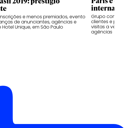
Paris é des
asil 2019: prestígio
internacio
te
Grupo composto 
nscrições e menos premiados, evento
clientes e patro
ranças de anunciantes, agências e
visitas a veícul
o Hotel Unique, em São Paulo
agências