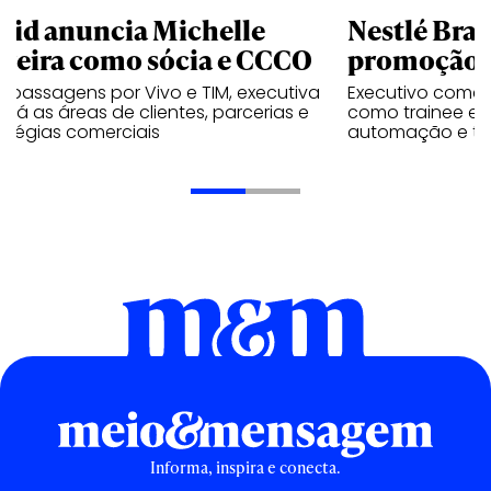
uid anuncia Michelle
Nestlé Bras
rreira como sócia e CCCO
promoção 
 passagens por Vivo e TIM, executiva
Executivo come
rará as áreas de clientes, parcerias e
como trainee e c
atégias comerciais
automação e tra
Informa, inspira e conecta.