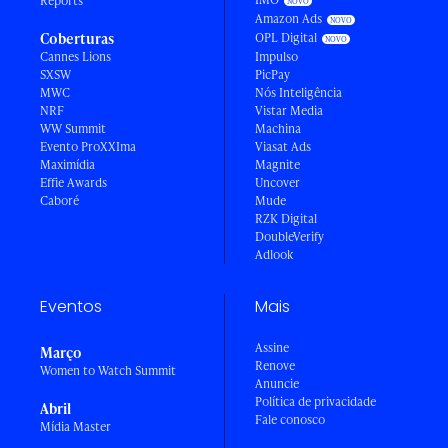
Reports
Amazon Ads
Coberturas
OPL Digital
Cannes Lions
Impulso
SXSW
PicPay
MWC
Nós Inteligência
NRF
Vistar Media
WW Summit
Machina
Evento ProXXIma
Viasat Ads
Maximídia
Magnite
Effie Awards
Uncover
Caboré
Mude
RZK Digital
DoubleVerify
Adlook
Eventos
Mais
Assine
Março
Renove
Women to Watch Summit
Anuncie
Política de privacidade
Abril
Fale conosco
Mídia Master