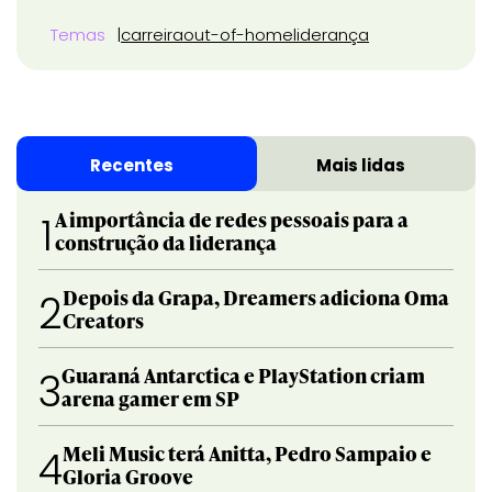
Temas
carreira
out-of-home
liderança
Recentes
Mais lidas
A importância de redes pessoais para a
1
construção da liderança
Depois da Grapa, Dreamers adiciona Oma
2
Creators
Guaraná Antarctica e PlayStation criam
3
arena gamer em SP
Meli Music terá Anitta, Pedro Sampaio e
4
Gloria Groove