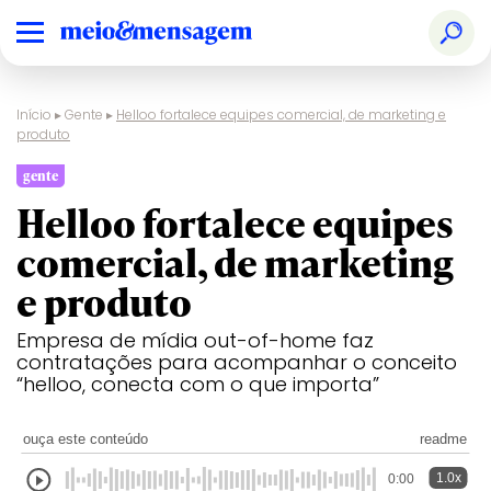
Início
▸
Gente
▸
Helloo fortalece equipes comercial, de marketing e
produto
gente
Helloo fortalece equipes
comercial, de marketing
e produto
Empresa de mídia out-of-home faz
contratações para acompanhar o conceito
“helloo, conecta com o que importa”
ouça este conteúdo
readme
1.0x
0:00