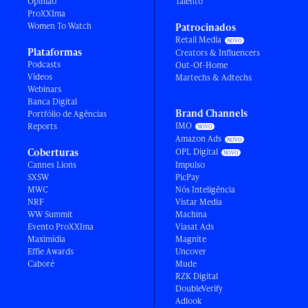
Opinião
Talento
ProXXIma
Women To Watch
Patrocinados
Retail Media
Plataformas
Creators & Influencers
Podcasts
Out-Of-Home
Vídeos
Martechs & Adtechs
Webinars
Banca Digital
Brand Channels
Portfólio de Agências
IMO
Reports
Amazon Ads
Coberturas
OPL Digital
Cannes Lions
Impulso
SXSW
PicPay
MWC
Nós Inteligência
NRF
Vistar Media
WW Summit
Machina
Evento ProXXIma
Viasat Ads
Maximídia
Magnite
Effie Awards
Uncover
Caboré
Mude
RZK Digital
DoubleVerify
Adlook