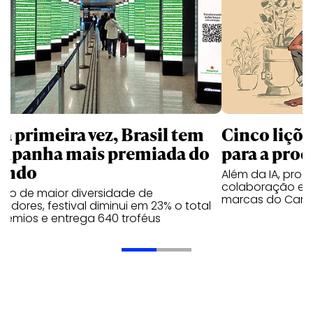
la primeira vez, Brasil tem
Cinco liçõ
mpanha mais premiada do
para a prod
undo
Além da IA, prod
colaboração e 
ano de maior diversidade de
marcas do Cann
edores, festival diminui em 23% o total
rêmios e entrega 640 troféus