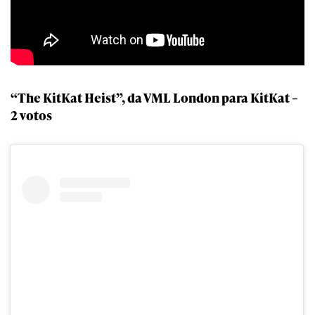
“The KitKat Heist”, da VML London para KitKat –
2 votos