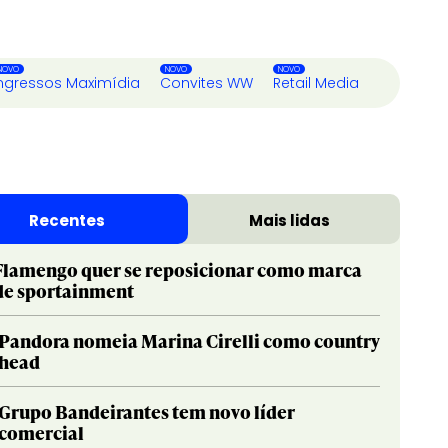
ngressos Maximídia
Convites WW
Retail Media
Recentes
Mais lidas
Flamengo quer se reposicionar como marca
de sportainment
Pandora nomeia Marina Cirelli como country
head
Grupo Bandeirantes tem novo líder
comercial