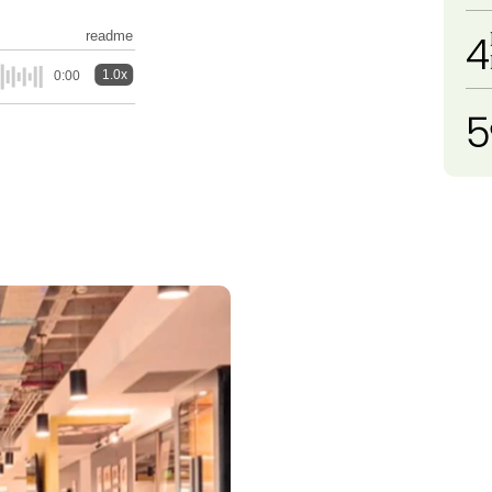
4
readme
1.0x
0:00
5