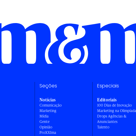
Seções
Especiais
Notícias
Editoriais
Comunicação
100 Dias de Inovação
Marketing
Marketing na Olimpíad
Mídia
Drops Agências &
Gente
Anunciantes
Opinião
Talento
ProXXIma