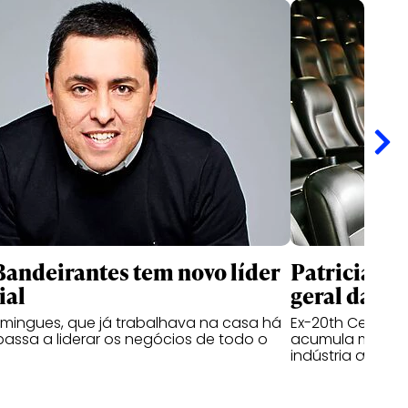
andeirantes tem novo líder
Patricia Ka
ial
geral da I
mingues, que já trabalhava na casa há
Ex-20th Century 
passa a liderar os negócios de todo o
acumula mais de
indústria audiov