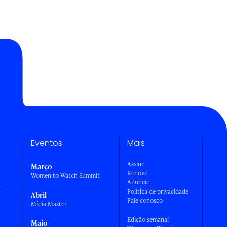
Eventos
Mais
Assine
Março
Renove
Women to Watch Summit
Anuncie
a
Política de privacidade
Abril
Fale conosco
Mídia Master
Edição semanal
Maio