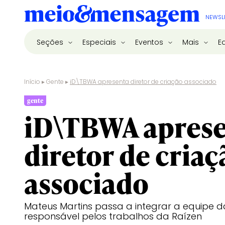
NEWSL
Seções
Especiais
Eventos
Mais
E
Início
▸
Gente
▸
iD\TBWA apresenta diretor de criação associado
gente
iD\TBWA apres
diretor de criaç
associado
Mateus Martins passa a integrar a equipe
responsável pelos trabalhos da Raízen