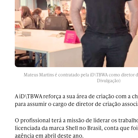
Mateus Martins é contratado pela iD\TBWA como diretor de
Divulgação)
A iD\TBWA reforça a sua área de criação com a 
para assumir o cargo de diretor de criação assoc
O profissional terá a missão de liderar os trabalh
licenciada da marca Shell no Brasil, conta que fo
agência em abril deste ano.