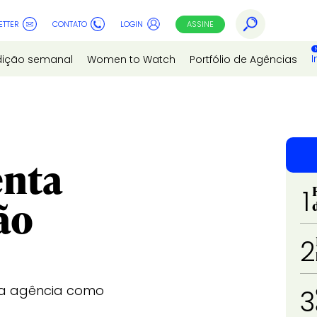
ETTER
CONTATO
LOGIN
ASSINE
I
dição semanal
Women to Watch
Portfólio de Agências
enta
1
ão
2
 da agência como
3