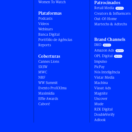
Women To Watch
Patrocinados
Retail Media
Plataformas
Creators & Influencers
Podcasts
Out-Of-Home
Vídeos
Martechs & Adtechs
Webinars
Banca Digital
Brand Channels
Portfólio de Agências
IMO
Reports
Amazon Ads
Coberturas
OPL Digital
Cannes Lions
Impulso
SXSW
PicPay
MWC
Nós Inteligência
NRF
Vistar Media
WW Summit
Machina
Evento ProXXIma
Viasat Ads
Maximídia
Magnite
Effie Awards
Uncover
Caboré
Mude
RZK Digital
DoubleVerify
Adlook