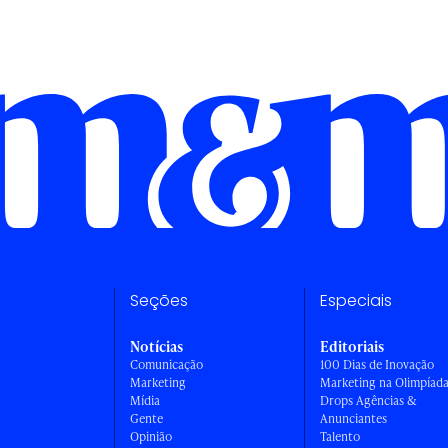
Seções
Especiais
Notícias
Editoriais
Comunicação
100 Dias de Inovação
Marketing
Marketing na Olimpíad
Mídia
Drops Agências &
Gente
Anunciantes
Opinião
Talento