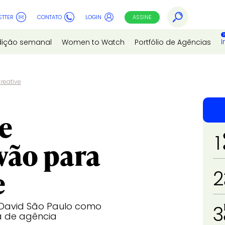
ETTER
CONTATO
LOGIN
ASSINE
I
dição semanal
Women to Watch
Portfólio de Agências
Creative
e
1
vão para
e
2
a David São Paulo como
3
a de agência