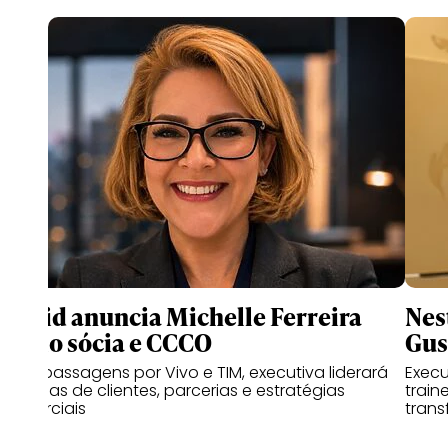
Druid anuncia Michelle Ferreira
Nes
como sócia e CCCO
Gus
Com passagens por Vivo e TIM, executiva liderará
Exec
as áreas de clientes, parcerias e estratégias
train
comerciais
trans