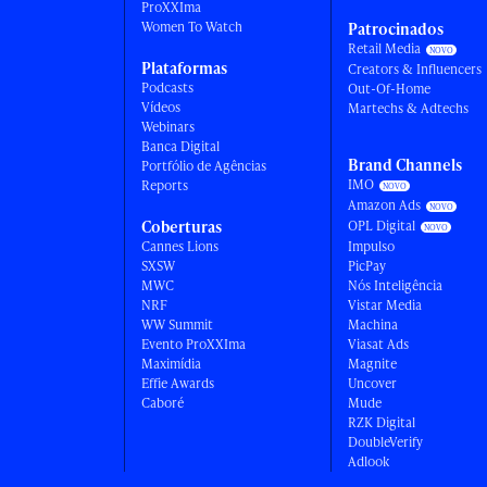
ProXXIma
Women To Watch
Patrocinados
Retail Media
Plataformas
Creators & Influencers
Podcasts
Out-Of-Home
Vídeos
Martechs & Adtechs
Webinars
Banca Digital
Brand Channels
Portfólio de Agências
IMO
Reports
Amazon Ads
Coberturas
OPL Digital
Cannes Lions
Impulso
SXSW
PicPay
MWC
Nós Inteligência
NRF
Vistar Media
WW Summit
Machina
Evento ProXXIma
Viasat Ads
Maximídia
Magnite
Effie Awards
Uncover
Caboré
Mude
RZK Digital
DoubleVerify
Adlook