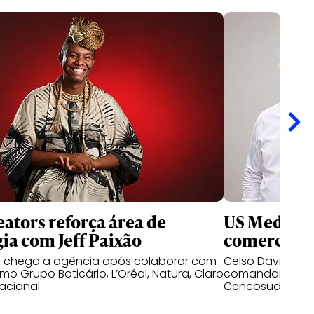
ators reforça área de
US Media re
gia com Jeff Paixão
comercial n
o chega a agência após colaborar com
Celso David e D
o Grupo Boticário, L’Oréal, Natura, Claro
comandar as op
acional
Cencosud no mer