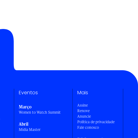
Eventos
Mais
Assine
Março
Renove
Women to Watch Summit
Anuncie
a
Política de privacidade
Abril
Fale conosco
Mídia Master