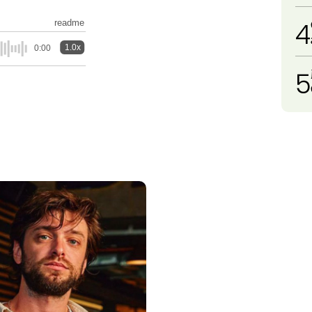
4
readme
1.0x
0:00
5