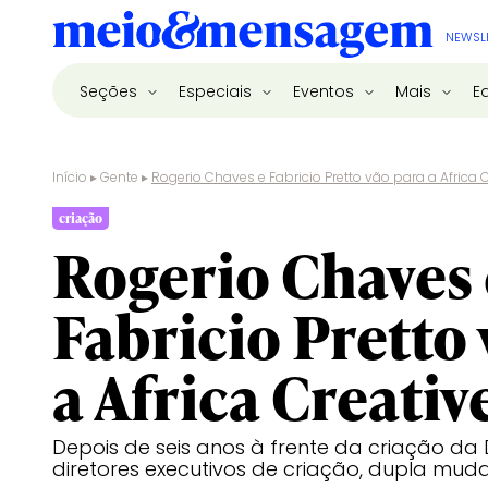
NEWSL
Seções
Especiais
Eventos
Mais
E
Início
▸
Gente
▸
Rogerio Chaves e Fabricio Pretto vão para a Africa 
criação
Rogerio Chaves 
Fabricio Pretto 
a Africa Creativ
Depois de seis anos à frente da criação d
diretores executivos de criação, dupla mud