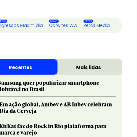
ngressos Maximídia
Convites WW
Retail Media
Recentes
Mais lidas
Samsung quer popularizar smartphone
dobrável no Brasil
Em ação global, Ambev e AB Inbev celebram
Dia da Cerveja
KitKat faz do Rock in Rio plataforma para
marca e varejo