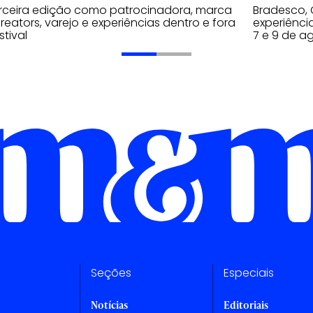
rceira edição como patrocinadora, marca
Bradesco, 
reators, varejo e experiências dentro e fora
experiênci
stival
7 e 9 de a
Seções
Especiais
Notícias
Editoriais