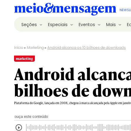
NEWSL
Seções
Especiais
Eventos
Mais
E
Início
▸
Marketing
▸
Android alcanca os 10 bilhoes de downloads
marketing
Android alcanca
bilhoes de dow
Plataforma do Google, lançada em 2008, chegou à marca alcançada pela Apple em janeir
ouça este conteúdo