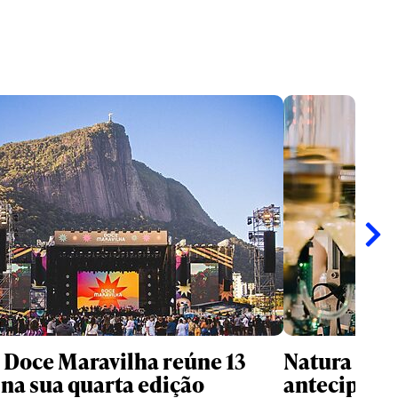
l Doce Maravilha reúne 13
Natura usa 
na sua quarta edição
antecipar f