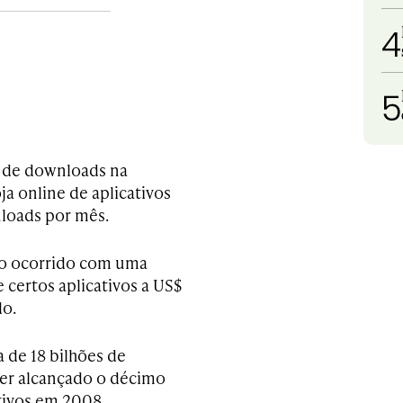
4
5
s de downloads na
a online de aplicativos
loads por mês.
 o ocorrido com uma
certos aplicativos a US$
do.
 de 18 bilhões de
ter alcançado o décimo
ativos em 2008.