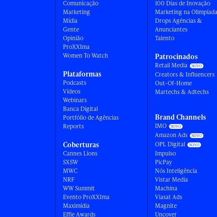
Comunicação
100 Dias de Inovação
Marketing
Marketing na Olimpíad
Mídia
Drops Agências &
Gente
Anunciantes
Opinião
Talento
ProXXIma
Women To Watch
Patrocinados
Retail Media
Plataformas
Creators & Influencers
Podcasts
Out-Of-Home
Vídeos
Martechs & Adtechs
Webinars
Banca Digital
Brand Channels
Portfólio de Agências
IMO
Reports
Amazon Ads
Coberturas
OPL Digital
Cannes Lions
Impulso
SXSW
PicPay
MWC
Nós Inteligência
NRF
Vistar Media
WW Summit
Machina
Evento ProXXIma
Viasat Ads
Maximídia
Magnite
Effie Awards
Uncover