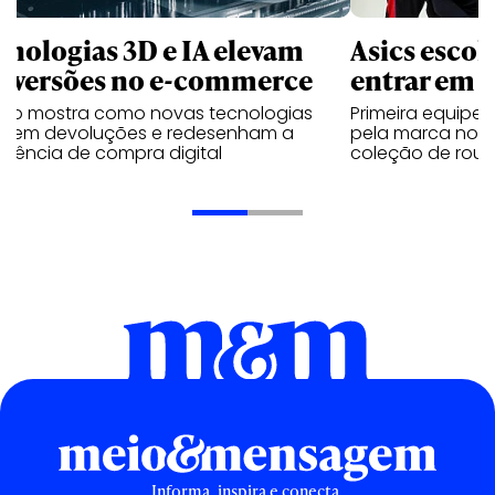
cnologias 3D e IA elevam
Asics esco
nversões no e-commerce
entrar em 
udo mostra como novas tecnologias
Primeira equipe
uzem devoluções e redesenham a
pela marca no 
riência de compra digital
coleção de roup
Informa, inspira e conecta.