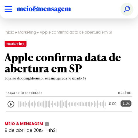
Início
▸
Marketing
▸
Apple confirma data de abertura em SP
marketing
Apple confirma data de
abertura em SP
Loja, no shopping Morumbi, será inaugurada no sábado, 18
ouça este conteúdo
readme
1.0x
0:00
MEIO & MENSAGEM
i
9 de abril de 2015 - 4h21