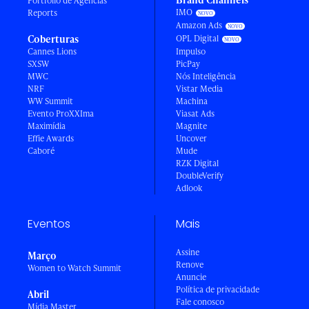
Portfólio de Agências
IMO
Reports
Amazon Ads
Coberturas
OPL Digital
Cannes Lions
Impulso
SXSW
PicPay
MWC
Nós Inteligência
NRF
Vistar Media
WW Summit
Machina
Evento ProXXIma
Viasat Ads
Maximídia
Magnite
Effie Awards
Uncover
Caboré
Mude
RZK Digital
DoubleVerify
Adlook
Eventos
Mais
Assine
Março
Renove
Women to Watch Summit
Anuncie
Política de privacidade
Abril
Fale conosco
Mídia Master