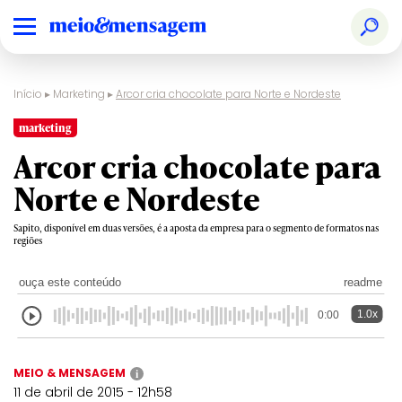
Início
▸
Marketing
▸
Arcor cria chocolate para Norte e Nordeste
marketing
Arcor cria chocolate para
Norte e Nordeste
Sapito, disponível em duas versões, é a aposta da empresa para o segmento de formatos nas
regiões
ouça este conteúdo
readme
1.0x
0:00
MEIO & MENSAGEM
i
11 de abril de 2015 - 12h58