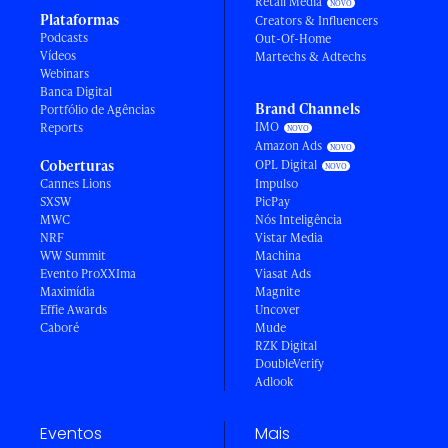
Retail Media
Plataformas
Creators & Influencers
Podcasts
Out-Of-Home
Vídeos
Martechs & Adtechs
Webinars
Banca Digital
Brand Channels
Portfólio de Agências
IMO
Reports
Amazon Ads
Coberturas
OPL Digital
Cannes Lions
Impulso
SXSW
PicPay
MWC
Nós Inteligência
NRF
Vistar Media
WW Summit
Machina
Evento ProXXIma
Viasat Ads
Maximídia
Magnite
Effie Awards
Uncover
Caboré
Mude
RZK Digital
DoubleVerify
Adlook
Eventos
Mais