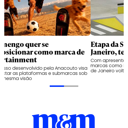
amengo quer se
Etapa da SL
posicionar como marca de
Janeiro, te
ortainment
Com apresentaçã
marcas como Hei
cesso desenvolvido pela Anacouto visa
de Janeiro volta
ectar as plataformas e submarcas sob
 mesma visão