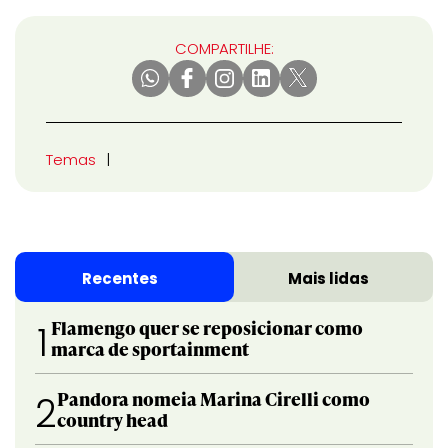
COMPARTILHE:
Temas
Recentes
Mais lidas
Flamengo quer se reposicionar como
1
marca de sportainment
Pandora nomeia Marina Cirelli como
2
country head