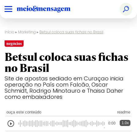
Início
▸
Marketing
▸
Betsul coloca suas fichas no Brasil
negócios
Betsul coloca suas fichas
no Brasil
Site de apostas sediado em Curaçao inicia
operação no País com Falcão, Oscar
Schmidt, Rodrigo Minotauro e Thaisa Daher
como embaixadores
ouça este conteúdo
readme
1.0x
0:00