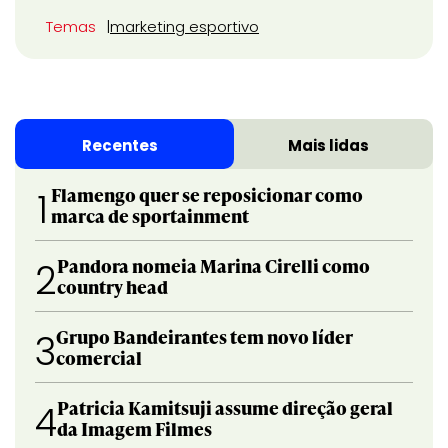
Temas
marketing esportivo
Recentes
Mais lidas
Flamengo quer se reposicionar como
1
marca de sportainment
Pandora nomeia Marina Cirelli como
2
country head
Grupo Bandeirantes tem novo líder
3
comercial
Patricia Kamitsuji assume direção geral
4
da Imagem Filmes