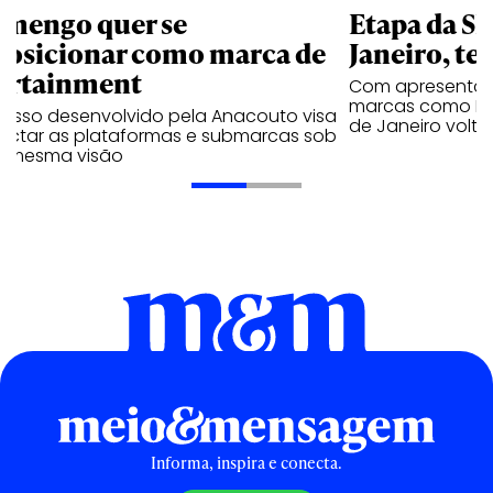
amengo quer se
Etapa da SL
posicionar como marca de
Janeiro, te
ortainment
Com apresentaçã
marcas como Hei
cesso desenvolvido pela Anacouto visa
de Janeiro volta
ectar as plataformas e submarcas sob
 mesma visão
Informa, inspira e conecta.