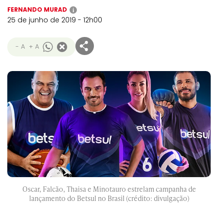
FERNANDO MURAD
i
25 de junho de 2019 - 12h00
- A
+ A
Oscar, Falcão, Thaisa e Minotauro estrelam campanha de
lançamento do Betsul no Brasil (crédito: divulgação)