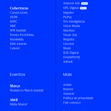
Amazon Ads
Coberturas
OPL Digital
Cannes Lions
Impulso
SXSW
PicPay
MWC
Nós Inteligência
NRF
Vistar Media
WW Summit
Machina
Evento ProXXIma
Viasat Ads
Maximídia
Magnite
Effie Awards
Uncover
Caboré
Mude
RZK Digital
DoubleVerify
Adlook
Eventos
Mais
Assine
Março
Renove
Women to Watch Summit
Anuncie
Política de privacidade
Abril
Fale conosco
Mídia Master