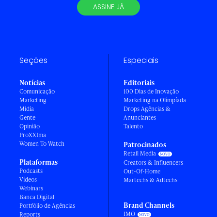
ASSINE JÁ
Seções
Especiais
Notícias
Editoriais
Comunicação
100 Dias de Inovação
Marketing
Marketing na Olimpíada
Mídia
Drops Agências &
Gente
Anunciantes
Opinião
Talento
ProXXIma
Women To Watch
Patrocinados
Retail Media
Plataformas
Creators & Influencers
Podcasts
Out-Of-Home
Vídeos
Martechs & Adtechs
Webinars
Banca Digital
Brand Channels
Portfólio de Agências
IMO
Reports