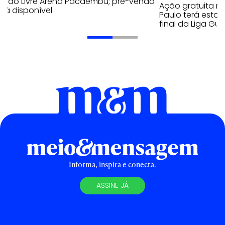
cado Livre Arena Pacaembu; pré-venda
Ação gratuita n
stá disponível
Paulo terá estaç
final da Liga Gu
Informa, inspira e conecta.
ASSINE JÁ