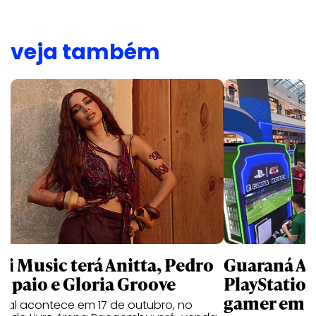
veja também
li Music terá Anitta, Pedro
Guaraná An
mpaio e Gloria Groove
PlayStatio
gamer em 
ival acontece em 17 de outubro, no