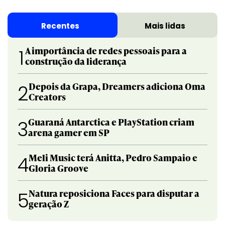
Recentes
Mais lidas
A importância de redes pessoais para a
1
construção da liderança
Depois da Grapa, Dreamers adiciona Oma
2
Creators
Guaraná Antarctica e PlayStation criam
3
arena gamer em SP
Meli Music terá Anitta, Pedro Sampaio e
4
Gloria Groove
Natura reposiciona Faces para disputar a
5
geração Z