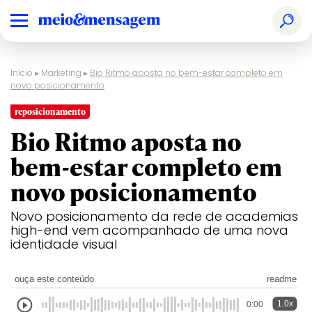
Início
▸
Marketing
▸
Bio Ritmo aposta no bem-estar completo em
novo posicionamento
reposicionamento
Bio Ritmo aposta no
bem-estar completo em
novo posicionamento
Novo posicionamento da rede de academias
high-end vem acompanhado de uma nova
identidade visual
ouça este conteúdo
readme
1.0x
0:00