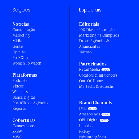
Seções
Especiais
Notícias
Editoriais
Comunicação
100 Dias de Inovação
Marketing
Marketing na Olimpíada
Mídia
Drops Agências &
Gente
Anunciantes
Opinião
Talento
ProXXIma
Women To Watch
Patrocinados
Retail Media
Plataformas
Creators & Influencers
Podcasts
Out-Of-Home
Vídeos
Martechs & Adtechs
Webinars
Banca Digital
Brand Channels
Portfólio de Agências
IMO
Reports
Amazon Ads
Coberturas
OPL Digital
Cannes Lions
Impulso
SXSW
PicPay
MWC
Nós Inteligência