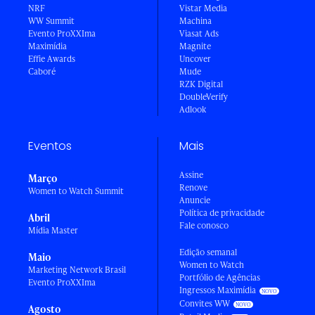
NRF
Vistar Media
WW Summit
Machina
Evento ProXXIma
Viasat Ads
Maximídia
Magnite
Effie Awards
Uncover
Caboré
Mude
RZK Digital
DoubleVerify
Adlook
Eventos
Mais
Assine
Março
Renove
Women to Watch Summit
Anuncie
Política de privacidade
Abril
Fale conosco
Mídia Master
Edição semanal
Maio
Women to Watch
Marketing Network Brasil
Portfólio de Agências
Evento ProXXIma
Ingressos Maximídia
Convites WW
Agosto