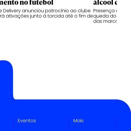
mento no futebol
álcool cres
 Delivery anunciou patrocínio ao clube
Presença de beb
á ativações junto à torcida até o fim de
queda do segmen
das marcas
Eventos
Mais