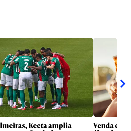
meiras, Keeta amplia
Venda e co