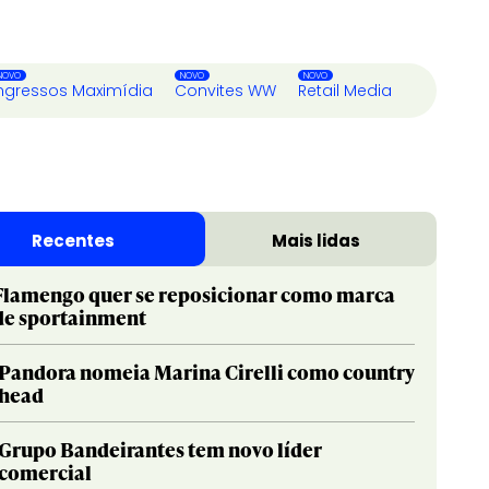
ngressos Maximídia
Convites WW
Retail Media
Recentes
Mais lidas
Flamengo quer se reposicionar como marca
de sportainment
Pandora nomeia Marina Cirelli como country
head
Grupo Bandeirantes tem novo líder
comercial