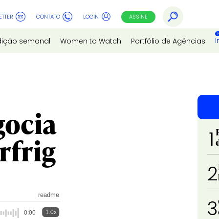
ETTER
CONTATO
LOGIN
ASSINE
I
dição semanal
Women to Watch
Portfólio de Agências
gocia
1
rfrig
2
readme
3
1.0x
0:00