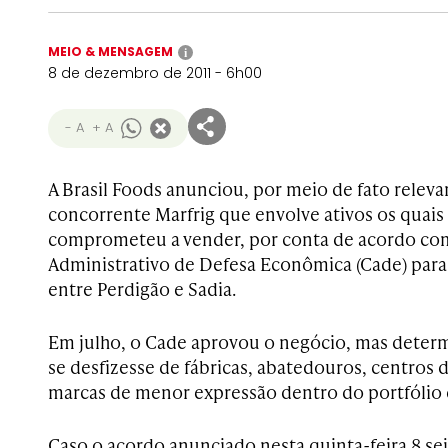
MEIO & MENSAGEM
i
8 de dezembro de 2011 - 6h00
- A
+ A
A Brasil Foods anunciou, por meio de fato relev
concorrente Marfrig que envolve ativos os quais
comprometeu a vender, por conta de acordo co
Administrativo de Defesa Econômica (Cade) para 
entre Perdigão e Sadia.
Em julho, o Cade aprovou o negócio, mas determ
se desfizesse de fábricas, abatedouros, centros 
marcas de menor expressão dentro do portfólio
Caso o acordo anunciado nesta quinta-feira 8 se