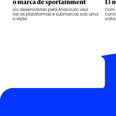
como marca de sportainment
13 
Processo desenvolvido pela Anacouto visa
Com 
conectar as plataformas e submarcas sob uma
como 
mesma visão
volta