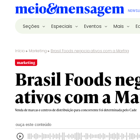
NEWSL
Seções
Especiais
Eventos
Mais
E
Início
▸
Marketing
▸
Brasil Foods negocia ativos com a Marfrig
marketing
Brasil Foods ne
ativos com a Ma
Venda de marcas e centros de distribuição para concorrente foi determinada pelo Cade
ouça este conteúdo