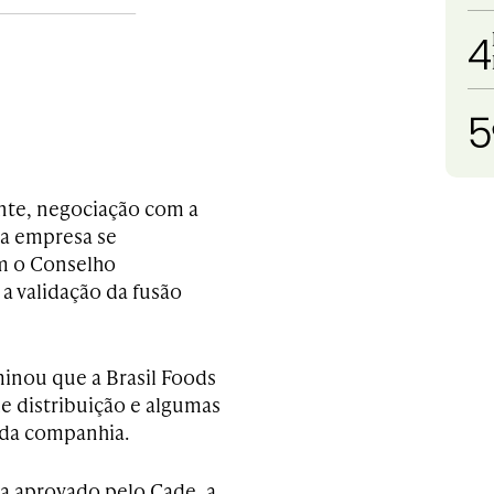
4
5
ante, negociação com a
 a empresa se
m o Conselho
a validação da fusão
inou que a Brasil Foods
de distribuição e algumas
 da companhia.
ja aprovado pelo Cade, a