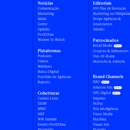
Notícias
Editoriais
Comunicação
100 Dias de Inovação
Marketing
Marketing na Olimpíad
Mídia
Drops Agências &
Gente
Anunciantes
Opinião
Talento
ProXXIma
Women To Watch
Patrocinados
Retail Media
Plataformas
Creators & Influencers
Podcasts
Out-Of-Home
Vídeos
Martechs & Adtechs
Webinars
Banca Digital
Brand Channels
Portfólio de Agências
IMO
Reports
Amazon Ads
Coberturas
OPL Digital
Cannes Lions
Impulso
SXSW
PicPay
MWC
Nós Inteligência
NRF
Vistar Media
WW Summit
Machina
Evento ProXXIma
Viasat Ads
Maximídia
Magnite