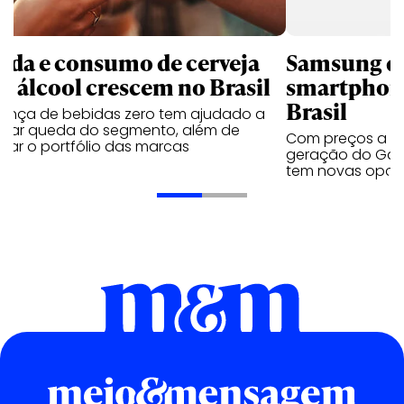
nda e consumo de cerveja
Samsung qu
m álcool crescem no Brasil
smartphone
Brasil
sença de bebidas zero tem ajudado a
urar queda do segmento, além de
Com preços a par
iar o portfólio das marcas
geração do Gala
tem novas opç