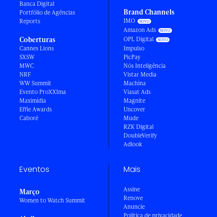
Banca Digital
Brand Channels
Portfólio de Agências
IMO
Reports
Amazon Ads
Coberturas
OPL Digital
Cannes Lions
Impulso
SXSW
PicPay
MWC
Nós Inteligência
NRF
Vistar Media
WW Summit
Machina
Evento ProXXIma
Viasat Ads
Maximídia
Magnite
Effie Awards
Uncover
Caboré
Mude
RZK Digital
DoubleVerify
Adlook
Eventos
Mais
Assine
Março
Renove
Women to Watch Summit
Anuncie
Política de privacidade