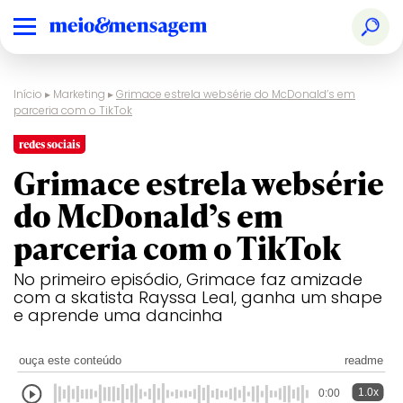
Início
▸
Marketing
▸
Grimace estrela websérie do McDonald’s em
parceria com o TikTok
redes sociais
Grimace estrela websérie
do McDonald’s em
parceria com o TikTok
No primeiro episódio, Grimace faz amizade
com a skatista Rayssa Leal, ganha um shape
e aprende uma dancinha
ouça este conteúdo
readme
1.0x
0:00