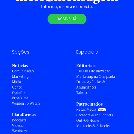
Informa, inspira e conecta.
ASSINE JÁ
Seções
Especiais
Notícias
Editoriais
Comunicação
100 Dias de Inovação
Marketing
Marketing na Olimpíada
Mídia
Drops Agências &
Gente
Anunciantes
Opinião
Talento
ProXXIma
Women To Watch
Patrocinados
Retail Media
Plataformas
Creators & Influencers
Podcasts
Out-Of-Home
Vídeos
Martechs & Adtechs
Webinars