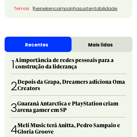
Temas
heineken
campanha
sustentabilidade
Recentes
Mais lidas
A importância de redes pessoais para a
1
construção da liderança
Depois da Grapa, Dreamers adiciona Oma
2
Creators
Guaraná Antarctica e PlayStation criam
3
arena gamer em SP
Meli Music terá Anitta, Pedro Sampaio e
4
Gloria Groove