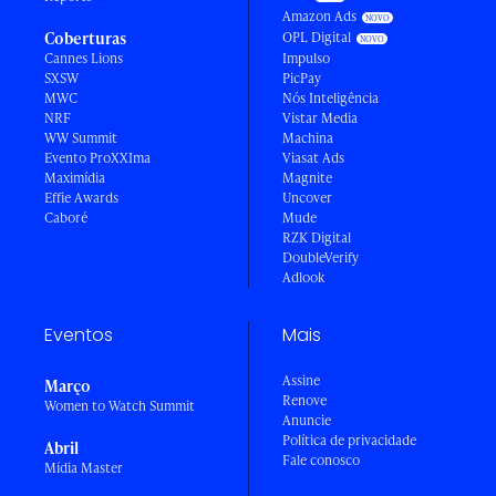
Amazon Ads
Coberturas
OPL Digital
Cannes Lions
Impulso
SXSW
PicPay
MWC
Nós Inteligência
NRF
Vistar Media
WW Summit
Machina
Evento ProXXIma
Viasat Ads
Maximídia
Magnite
Effie Awards
Uncover
Caboré
Mude
RZK Digital
DoubleVerify
Adlook
Eventos
Mais
Assine
Março
Renove
Women to Watch Summit
Anuncie
Política de privacidade
Abril
Fale conosco
Mídia Master