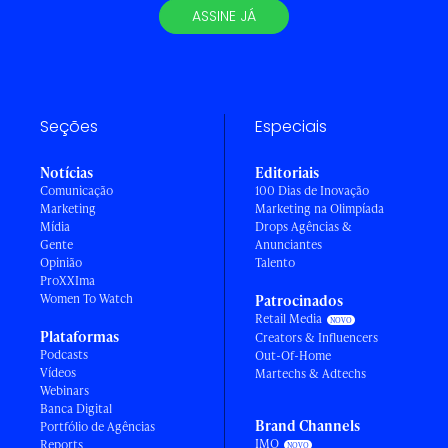
ASSINE JÁ
Seções
Especiais
Notícias
Editoriais
Comunicação
100 Dias de Inovação
Marketing
Marketing na Olimpíada
Mídia
Drops Agências &
Gente
Anunciantes
Opinião
Talento
ProXXIma
Women To Watch
Patrocinados
Retail Media
Plataformas
Creators & Influencers
Podcasts
Out-Of-Home
Vídeos
Martechs & Adtechs
Webinars
Banca Digital
Brand Channels
Portfólio de Agências
IMO
Reports