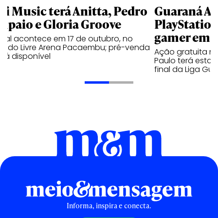
li Music terá Anitta, Pedro
Guaraná An
mpaio e Gloria Groove
PlayStatio
gamer em 
ival acontece em 17 de outubro, no
cado Livre Arena Pacaembu; pré-venda
Ação gratuita n
stá disponível
Paulo terá estaç
final da Liga Gu
Informa, inspira e conecta.