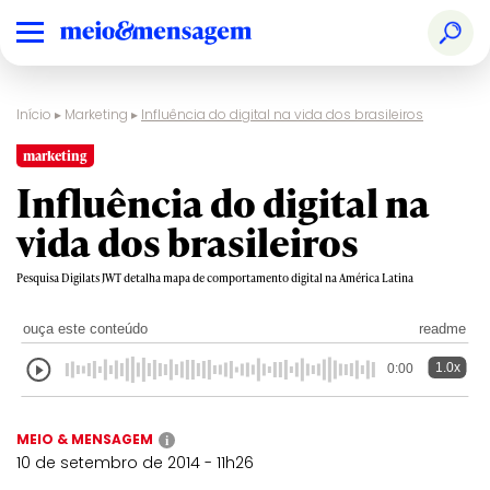
Início
▸
Marketing
▸
Influência do digital na vida dos brasileiros
marketing
Influência do digital na
vida dos brasileiros
Pesquisa Digilats JWT detalha mapa de comportamento digital na América Latina
ouça este conteúdo
readme
1.0x
0:00
MEIO & MENSAGEM
i
10 de setembro de 2014 - 11h26