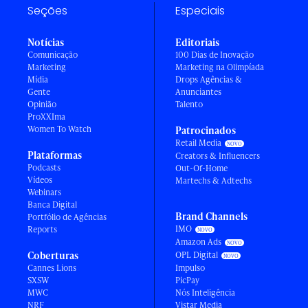
Seções
Especiais
Notícias
Editoriais
Comunicação
100 Dias de Inovação
Marketing
Marketing na Olimpíada
Mídia
Drops Agências &
Gente
Anunciantes
Opinião
Talento
ProXXIma
Women To Watch
Patrocinados
Retail Media
Plataformas
Creators & Influencers
Podcasts
Out-Of-Home
Vídeos
Martechs & Adtechs
Webinars
Banca Digital
Brand Channels
Portfólio de Agências
IMO
Reports
Amazon Ads
Coberturas
OPL Digital
Cannes Lions
Impulso
SXSW
PicPay
MWC
Nós Inteligência
NRF
Vistar Media