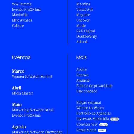
WW Summit
Machina
Evento ProXXIma
Viasat Ads
Maximídia
Magnite
Effie Awards
Uncover
Caboré
Mude
RZK Digital
DoubleVerify
Adlook
Eventos
Mais
Assine
Março
Renove
Women to Watch Summit
Anuncie
Política de privacidade
Abril
Fale conosco
Mídia Master
Edição semanal
Maio
Women to Watch
Marketing Network Brasil
Portfólio de Agências
Evento ProXXIma
Ingressos Maximídia
Convites WW
Agosto
Retail Media
Marketing Network Knowledge