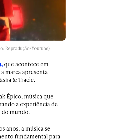
dito: Reprodução/Youtube)
,
que acontece em
 a marca apresenta
asha & Tracie.
eak Épico, música que
ando a experiência de
is do mundo.
os anos, a música se
mento fundamental para