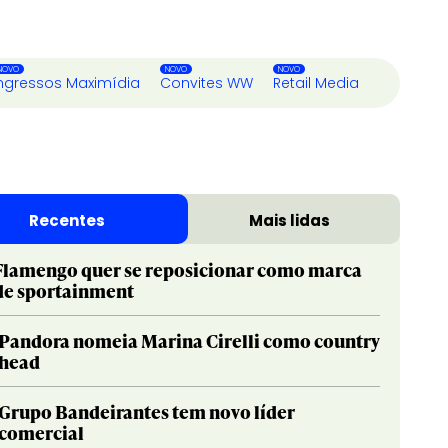
ngressos Maximídia
Convites WW
Retail Media
Recentes
Mais lidas
Flamengo quer se reposicionar como marca
de sportainment
Pandora nomeia Marina Cirelli como country
head
Grupo Bandeirantes tem novo líder
comercial