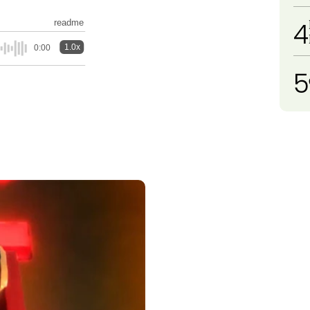
4
readme
1.0x
0:00
5