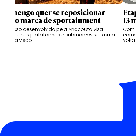
Flamengo quer se reposicionar
Eta
como marca de sportainment
13 
Processo desenvolvido pela Anacouto visa
Com 
conectar as plataformas e submarcas sob uma
como 
mesma visão
volta