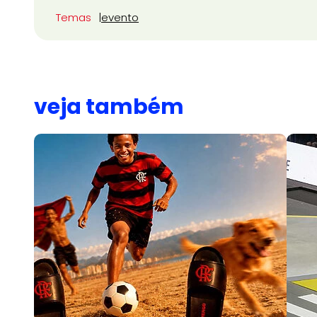
Temas
evento
veja também