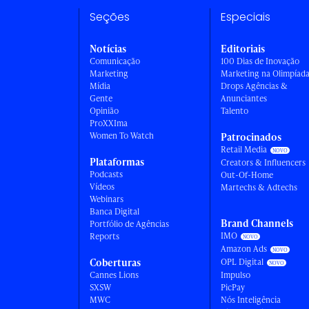
Seções
Especiais
Notícias
Editoriais
Comunicação
100 Dias de Inovação
Marketing
Marketing na Olimpíad
Mídia
Drops Agências &
Gente
Anunciantes
Opinião
Talento
ProXXIma
Women To Watch
Patrocinados
Retail Media
Plataformas
Creators & Influencers
Podcasts
Out-Of-Home
Vídeos
Martechs & Adtechs
Webinars
Banca Digital
Brand Channels
Portfólio de Agências
IMO
Reports
Amazon Ads
Coberturas
OPL Digital
Cannes Lions
Impulso
SXSW
PicPay
MWC
Nós Inteligência