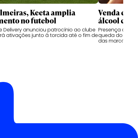
meiras, Keeta amplia
Venda e co
mento no futebol
álcool cres
 Delivery anunciou patrocínio ao clube
Presença de beb
á ativações junto à torcida até o fim de
queda do segmen
das marcas