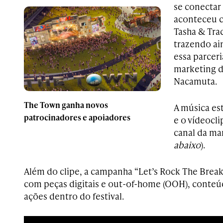
se conectar
aconteceu c
Tasha & Tra
trazendo ai
essa parceri
marketing de
Nacamuta.
The Town ganha novos
A música est
patrocinadores e apoiadores
e o vídeocli
canal da ma
abaixo
).
Além do clipe, a campanha “Let’s Rock The Break”
com peças digitais e out-of-home (OOH), conteú
ações dentro do festival.