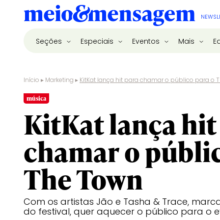
NEWSL
Seções
Especiais
Eventos
Mais
E
Início
▸
Marketing
▸
KitKat lança hit para chamar o público para o
música
KitKat lança hit
chamar o públic
The Town
Com os artistas Jão e Tasha & Trace, marc
do festival, quer aquecer o público para o 