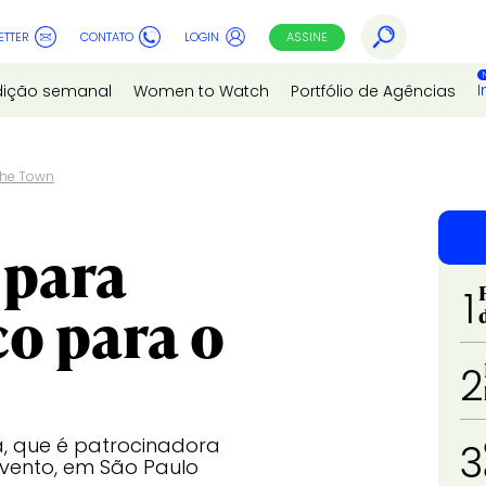
ETTER
CONTATO
LOGIN
ASSINE
I
dição semanal
Women to Watch
Portfólio de Agências
 The Town
 para
1
o para o
2
a, que é patrocinadora
3
evento, em São Paulo