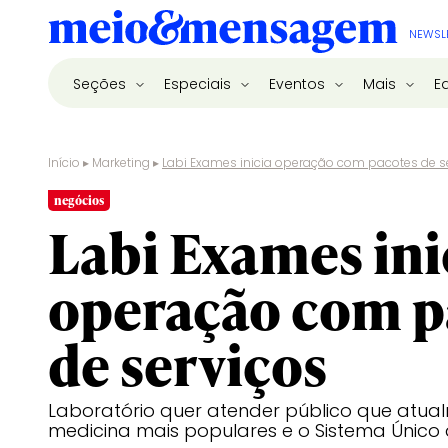
NEWSL
Seções
Especiais
Eventos
Mais
E
Início
▸
Marketing
▸
Labi Exames inicia operação com pacotes de s
negócios
Labi Exames ini
operação com p
de serviços
Laboratório quer atender público que atualm
medicina mais populares e o Sistema Único