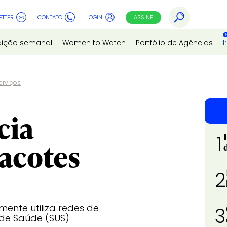
ETTER
CONTATO
LOGIN
ASSINE
I
dição semanal
Women to Watch
Portfólio de Agências
erviços
cia
1
acotes
2
ente utiliza redes de
3
 de Saúde (SUS)