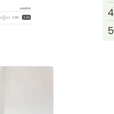
4
readme
1.0x
0:00
5