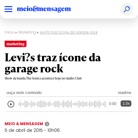
Início
▸
Marketing
▸
Levi?s traz ícone da garage rock
marketing
Levi?s traz ícone da
garage rock
Show da banda The Sonics acontece hoje no Audio Club
ouça este conteúdo
readme
1.0x
0:00
MEIO & MENSAGEM
i
5 de abril de 2015 - 10h06