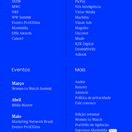
SXSW
PicPay
MWC
Nós Inteligência
NRF
Vistar Media
WW Summit
Machina
Evento ProXXIma
Viasat Ads
Maximídia
Magnite
Effie Awards
Uncover
Caboré
Mude
RZK Digital
DoubleVerify
Adlook
Eventos
Mais
Assine
Março
Renove
Women to Watch Summit
Anuncie
Política de privacidade
Abril
Fale conosco
Mídia Master
Edição semanal
Maio
Women to Watch
Marketing Network Brasil
Portfólio de Agências
Evento ProXXIma
Ingressos Maximídia