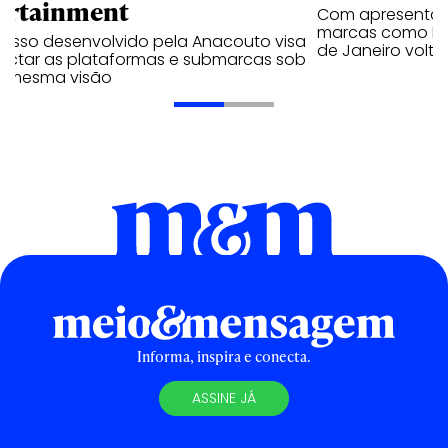
ortainment
Com apresentaçã
marcas como Hei
cesso desenvolvido pela Anacouto visa
de Janeiro volta
ectar as plataformas e submarcas sob
 mesma visão
Informa, inspira e conecta.
ASSINE JÁ