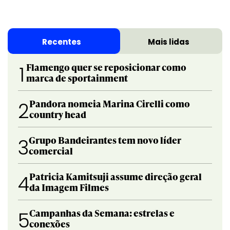
Recentes
Mais lidas
Flamengo quer se reposicionar como
1
marca de sportainment
Pandora nomeia Marina Cirelli como
2
country head
Grupo Bandeirantes tem novo líder
3
comercial
Patricia Kamitsuji assume direção geral
4
da Imagem Filmes
Campanhas da Semana: estrelas e
5
conexões