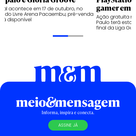
gamer em 
ival acontece em 17 de outubro, no
cado Livre Arena Pacaembu; pré-venda
Ação gratuita n
stá disponível
Paulo terá estaç
final da Liga Gu
Informa, inspira e conecta.
ASSINE JÁ