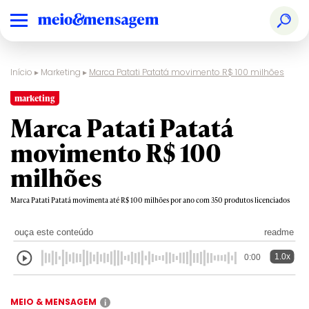
Início
▸
Marketing
▸
Marca Patati Patatá movimento R$ 100 milhões
marketing
Marca Patati Patatá
movimento R$ 100
milhões
Marca Patati Patatá movimenta até R$ 100 milhões por ano com 350 produtos licenciados
ouça este conteúdo
readme
1.0x
0:00
MEIO & MENSAGEM
i