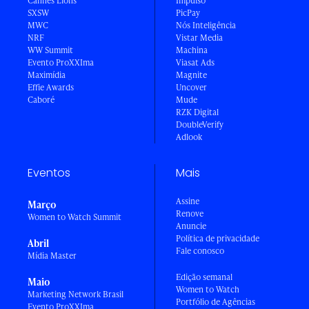
Cannes Lions
Impulso
SXSW
PicPay
MWC
Nós Inteligência
NRF
Vistar Media
WW Summit
Machina
Evento ProXXIma
Viasat Ads
Maximídia
Magnite
Effie Awards
Uncover
Caboré
Mude
RZK Digital
DoubleVerify
Adlook
Eventos
Mais
Assine
Março
Renove
Women to Watch Summit
Anuncie
Política de privacidade
Abril
Fale conosco
Mídia Master
Edição semanal
Maio
Women to Watch
Marketing Network Brasil
Portfólio de Agências
Evento ProXXIma