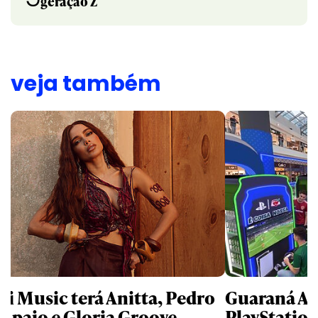
geração Z
veja também
li Music terá Anitta, Pedro
Guaraná An
mpaio e Gloria Groove
PlayStatio