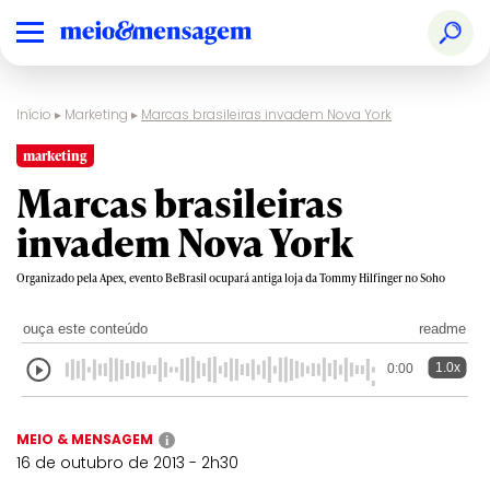
Início
▸
Marketing
▸
Marcas brasileiras invadem Nova York
marketing
Marcas brasileiras
invadem Nova York
Organizado pela Apex, evento BeBrasil ocupará antiga loja da Tommy Hilfinger no Soho
ouça este conteúdo
readme
1.0x
0:00
MEIO & MENSAGEM
i
16 de outubro de 2013 - 2h30