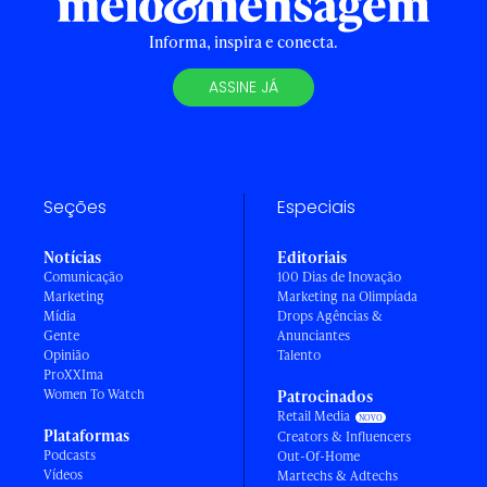
Informa, inspira e conecta.
ASSINE JÁ
Seções
Especiais
Notícias
Editoriais
Comunicação
100 Dias de Inovação
Marketing
Marketing na Olimpíada
Mídia
Drops Agências &
Gente
Anunciantes
Opinião
Talento
ProXXIma
Women To Watch
Patrocinados
Retail Media
Plataformas
Creators & Influencers
Podcasts
Out-Of-Home
Vídeos
Martechs & Adtechs