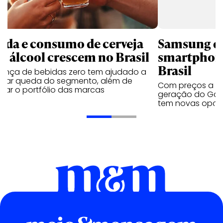
nda e consumo de cerveja
Samsung qu
m álcool crescem no Brasil
smartphone
Brasil
sença de bebidas zero tem ajudado a
urar queda do segmento, além de
Com preços a par
iar o portfólio das marcas
geração do Gala
tem novas opç