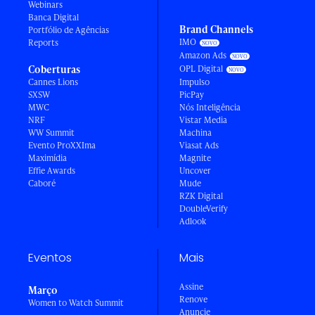
Webinars
Banca Digital
Brand Channels
Portfólio de Agências
IMO
Reports
Amazon Ads
Coberturas
OPL Digital
Cannes Lions
Impulso
SXSW
PicPay
MWC
Nós Inteligência
NRF
Vistar Media
WW Summit
Machina
Evento ProXXIma
Viasat Ads
Maximídia
Magnite
Effie Awards
Uncover
Caboré
Mude
RZK Digital
DoubleVerify
Adlook
Eventos
Mais
Assine
Março
Renove
Women to Watch Summit
Anuncie