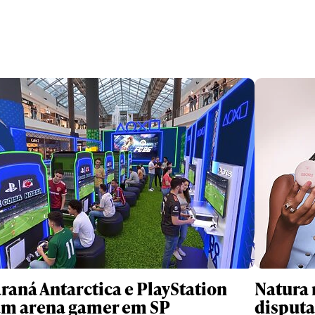
raná Antarctica e PlayStation
Natura 
am arena gamer em SP
disputa