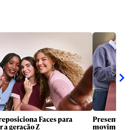
reposiciona Faces para
Presentes d
r a geração Z
movimentar