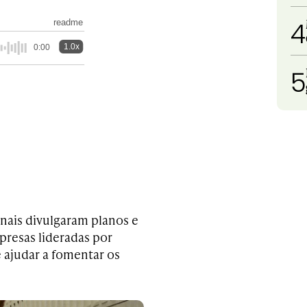
4
readme
1.0x
0:00
5
nais divulgaram planos e
presas lideradas por
 ajudar a fomentar os