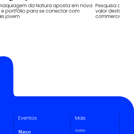
maquiagem da Natura aposta em nova
Pesquisa da RZK
 e portfólio para se conectar com
valor destinado
is jovem
commerce
Eventos
Mais
Assine
Março