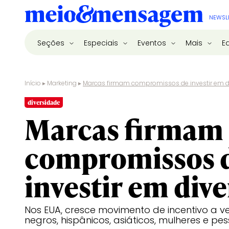
NEWSL
Seções
Especiais
Eventos
Mais
E
Início
▸
Marketing
▸
Marcas firmam compromissos de investir em d
diversidade
Marcas firmam
compromissos 
investir em div
Nos EUA, cresce movimento de incentivo a ve
negros, hispânicos, asiáticos, mulheres e pe