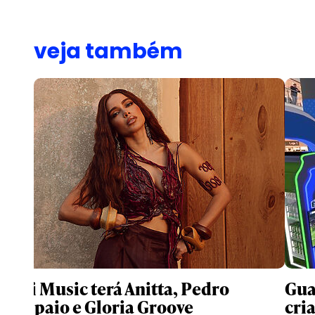
veja também
Meli Music terá Anitta, Pedro
Gua
Sampaio e Gloria Groove
cri