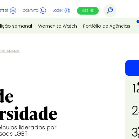
ETTER
CONTATO
LOGIN
ASSINE
I
dição semanal
Women to Watch
Portfólio de Agências
iversidade
1
de
ersidade
2
ículos liderados por
3
ssoas LGBT