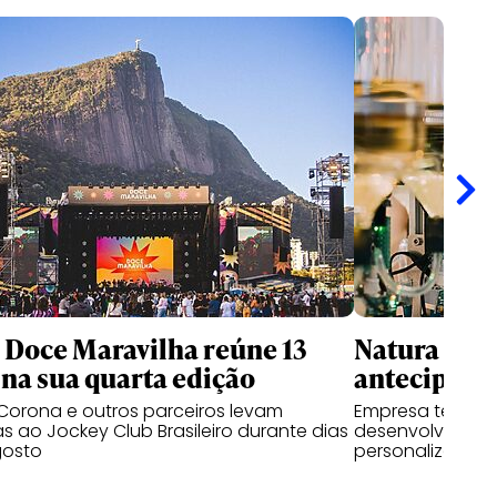
l Doce Maravilha reúne 13
Natura usa 
na sua quarta edição
antecipar f
Corona e outros parceiros levam
Empresa testa p
as ao Jockey Club Brasileiro durante dias
desenvolvem pe
gosto
personalizadas a