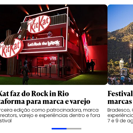
Kat faz do Rock in Rio
Festiva
taforma para marca e varejo
marcas 
rceira edição como patrocinadora, marca
Bradesco, 
reators, varejo e experiências dentro e fora
experiênci
stival
7 e 9 de a