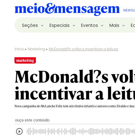
NEWSL
Seções
Especiais
Eventos
Mais
E
Início
▸
Marketing
▸
McDonald?s volta a incentivar a leitura
marketing
McDonald?s vol
incentivar a lei
Nova campanha do McLanche Feliz tem seis títulos infantis e autores como Ziraldo e An
ouça este conteúdo