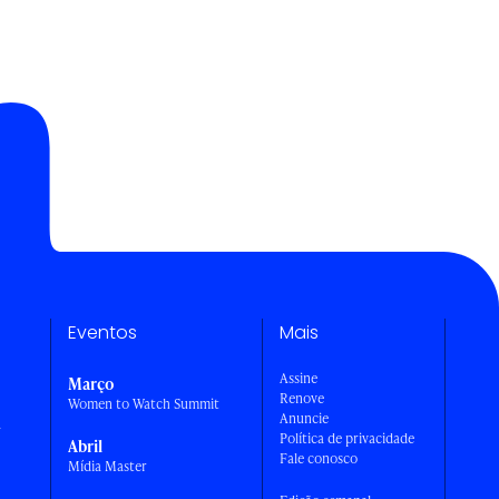
Eventos
Mais
Assine
Março
Renove
Women to Watch Summit
Anuncie
a
Política de privacidade
Abril
Fale conosco
Mídia Master