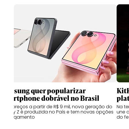
Samsung quer popularizar
Kit
smartphone dobrável no Brasil
pla
Com preços a partir de R$ 9 mil, nova geração do
Na te
Galaxy Z é produzida no País e tem novas opções
une c
de pagamento
do fe