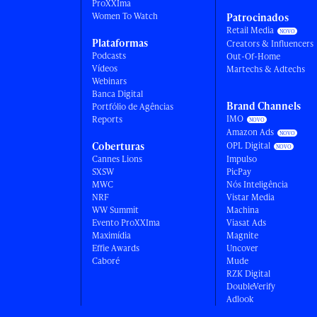
ProXXIma
Women To Watch
Patrocinados
Retail Media
Plataformas
Creators & Influencers
Podcasts
Out-Of-Home
Vídeos
Martechs & Adtechs
Webinars
Banca Digital
Brand Channels
Portfólio de Agências
IMO
Reports
Amazon Ads
Coberturas
OPL Digital
Cannes Lions
Impulso
SXSW
PicPay
MWC
Nós Inteligência
NRF
Vistar Media
WW Summit
Machina
Evento ProXXIma
Viasat Ads
Maximídia
Magnite
Effie Awards
Uncover
Caboré
Mude
RZK Digital
DoubleVerify
Adlook