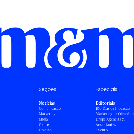
Seções
Especiais
Notícias
Editoriais
Comunicação
100 Dias de Inovação
Marketing
Marketing na Olimpíad
Mídia
Drops Agências &
Gente
Anunciantes
Opinião
Talento