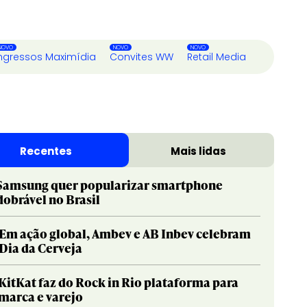
ngressos Maximídia
Convites WW
Retail Media
Recentes
Mais lidas
Samsung quer popularizar smartphone
dobrável no Brasil
Em ação global, Ambev e AB Inbev celebram
Dia da Cerveja
KitKat faz do Rock in Rio plataforma para
marca e varejo