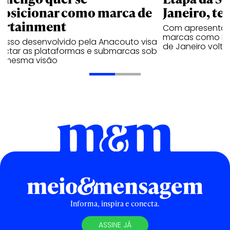
posicionar como marca de
Janeiro, te
ortainment
Com apresentaçã
marcas como Hei
cesso desenvolvido pela Anacouto visa
de Janeiro volta
ectar as plataformas e submarcas sob
 mesma visão
Informa, inspira e conecta.
ASSINE JÁ