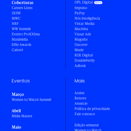
Coberturas
OPL Digital
Cannes Lions
Impulso
SXSW
PicPay
MWC
Nós Inteligência
NRF
Vistar Media
WW Summit
Machina
Evento ProXXIma
Viasat Ads
Maximídia
Magnite
Effie Awards
Uncover
Caboré
Mude
RZK Digital
DoubleVerify
Adlook
Eventos
Mais
Assine
Março
Renove
Women to Watch Summit
Anuncie
Política de privacidade
Abril
Fale conosco
Mídia Master
Edição semanal
Maio
Women to Watch