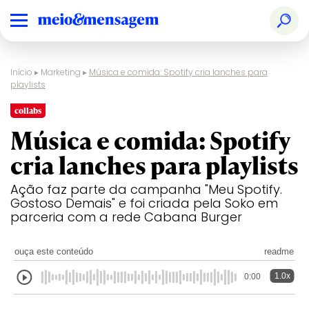
Início
▸
Marketing
▸
Música e comida: Spotify cria lanches para
playlists
collabs
Música e comida: Spotify
cria lanches para playlists
Ação faz parte da campanha "Meu Spotify.
Gostoso Demais" e foi criada pela Soko em
parceria com a rede Cabana Burger
ouça este conteúdo
readme
1.0x
0:00