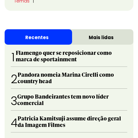
Temas
Recentes
Mais lidas
Flamengo quer se reposicionar como
1
marca de sportainment
Pandora nomeia Marina Cirelli como
2
country head
Grupo Bandeirantes tem novo líder
3
comercial
Patricia Kamitsuji assume direção geral
4
da Imagem Filmes