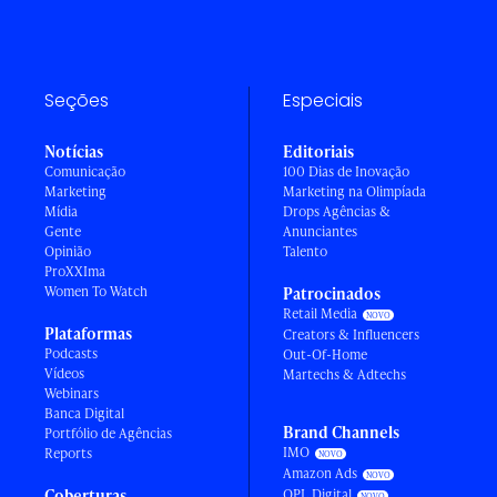
Seções
Especiais
Notícias
Editoriais
Comunicação
100 Dias de Inovação
Marketing
Marketing na Olimpíada
Mídia
Drops Agências &
Gente
Anunciantes
Opinião
Talento
ProXXIma
Women To Watch
Patrocinados
Retail Media
Plataformas
Creators & Influencers
Podcasts
Out-Of-Home
Vídeos
Martechs & Adtechs
Webinars
Banca Digital
Brand Channels
Portfólio de Agências
IMO
Reports
Amazon Ads
Coberturas
OPL Digital