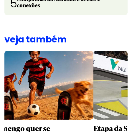
5
conexões
veja também
amengo quer se
Etapa da SL