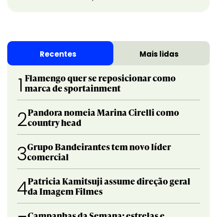
Recentes
Mais lidas
Flamengo quer se reposicionar como
1
marca de sportainment
Pandora nomeia Marina Cirelli como
2
country head
Grupo Bandeirantes tem novo líder
3
comercial
Patricia Kamitsuji assume direção geral
4
da Imagem Filmes
Campanhas da Semana: estrelas e