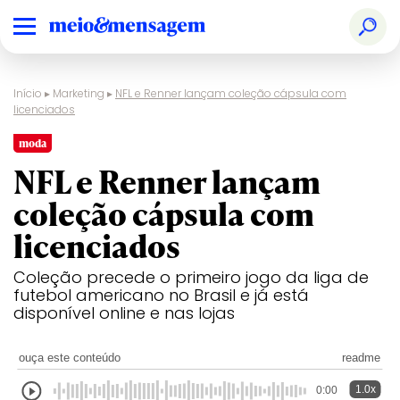
Início
▸
Marketing
▸
NFL e Renner lançam coleção cápsula com
licenciados
moda
NFL e Renner lançam
coleção cápsula com
licenciados
Coleção precede o primeiro jogo da liga de
futebol americano no Brasil e já está
disponível online e nas lojas
ouça este conteúdo
readme
1.0x
0:00