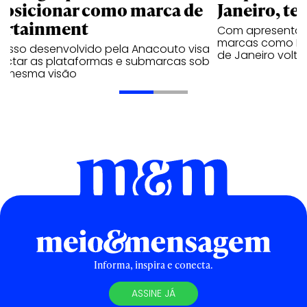
posicionar como marca de
Janeiro, te
ortainment
Com apresentaçã
marcas como Hei
cesso desenvolvido pela Anacouto visa
de Janeiro volta
ectar as plataformas e submarcas sob
 mesma visão
Informa, inspira e conecta.
ASSINE JÁ