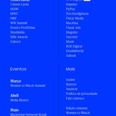
Cannes Lions
Impulso
SXSW
PicPay
MWC
Nós Inteligência
NRF
Vistar Media
WW Summit
Machina
Evento ProXXIma
Viasat Ads
Maximídia
Magnite
Effie Awards
Uncover
Caboré
Mude
RZK Digital
DoubleVerify
Adlook
Eventos
Mais
Assine
Março
Renove
Women to Watch Summit
Anuncie
Política de privacidade
Abril
Fale conosco
Mídia Master
Edição semanal
Maio
Women to Watch
Marketing Network Brasil