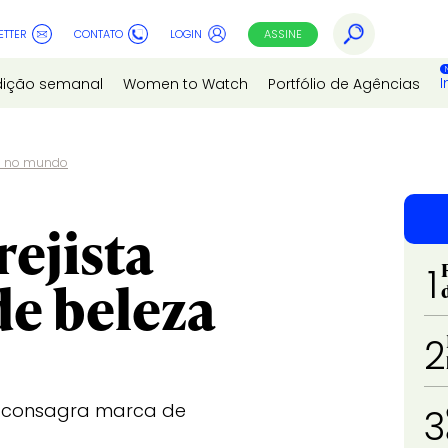
ETTER
CONTATO
LOGIN
ASSINE
I
dição semanal
Women to Watch
Portfólio de Agências
za no mundo
rejista
1
de beleza
2
l consagra marca de
3