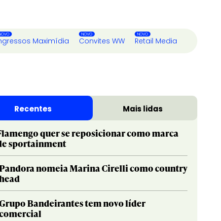
ngressos Maximídia
Convites WW
Retail Media
Recentes
Mais lidas
Flamengo quer se reposicionar como marca
de sportainment
Pandora nomeia Marina Cirelli como country
head
Grupo Bandeirantes tem novo líder
comercial