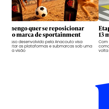
Flamengo quer se reposicionar
Eta
como marca de sportainment
13 
Processo desenvolvido pela Anacouto visa
Com 
conectar as plataformas e submarcas sob uma
como 
mesma visão
volta