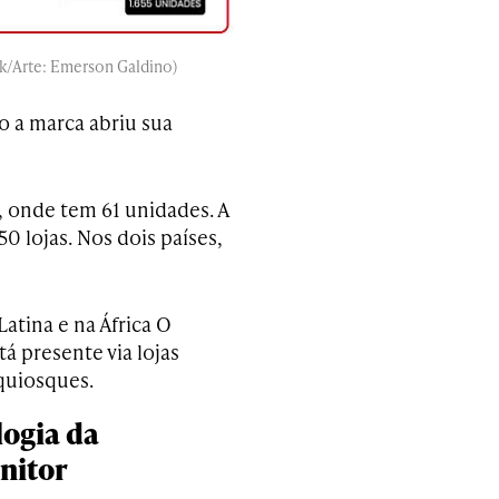
ck/Arte: Emerson Galdino)
 a marca abriu sua
, onde tem 61 unidades. A
 lojas. Nos dois países,
atina e na África O
tá presente via lojas
 quiosques.
ogia da
nitor