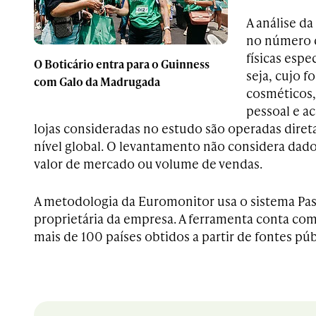
A análise d
no número d
físicas espe
O Boticário entra para o Guinness
seja, cujo f
com Galo da Madrugada
cosméticos,
pessoal e ac
lojas consideradas no estudo são operadas dire
nível global. O levantamento não considera dad
valor de mercado ou volume de vendas.
A metodologia da Euromonitor usa o sistema Pas
proprietária da empresa. A ferramenta conta com
mais de 100 países obtidos a partir de fontes púb