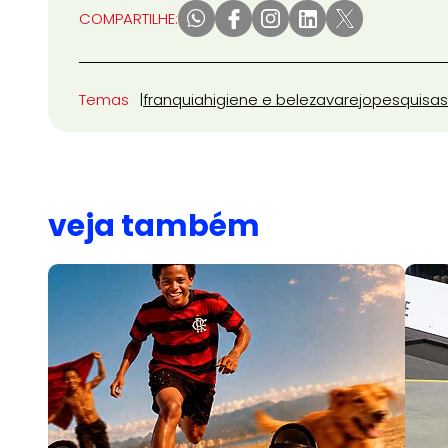
COMPARTILHE:
Temas
franquia
higiene e beleza
varejo
pesquisas
veja também