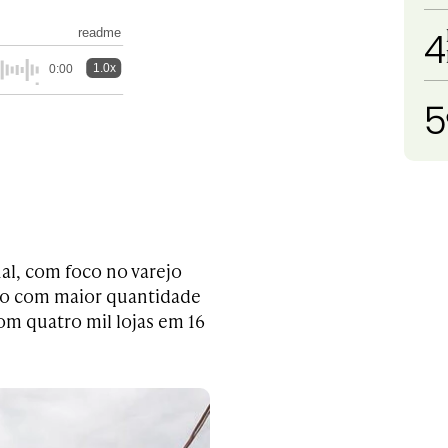
4
readme
1.0x
0:00
5
l, com foco no varejo
rejo com maior quantidade
com quatro mil lojas em 16