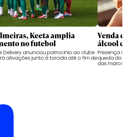
meiras, Keeta amplia
Venda e co
mento no futebol
álcool cres
 Delivery anunciou patrocínio ao clube
Presença de beb
á ativações junto à torcida até o fim de
queda do segmen
das marcas