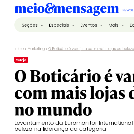
NEWSL
Seções
Especiais
Eventos
Mais
E
Início
▸
Marketing
▸
O Boticário é varejista com mais lojas de bele
varejo
O Boticário é va
com mais lojas 
no mundo
Levantamento da Euromonitor Internationa
beleza na liderança da categoria