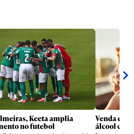
meiras, Keeta amplia
Venda e co
mento no futebol
álcool cres