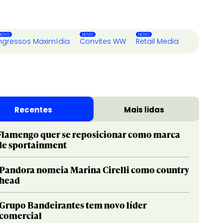
ngressos Maximídia
Convites WW
Retail Media
Recentes
Mais lidas
Flamengo quer se reposicionar como marca
de sportainment
Pandora nomeia Marina Cirelli como country
head
Grupo Bandeirantes tem novo líder
comercial