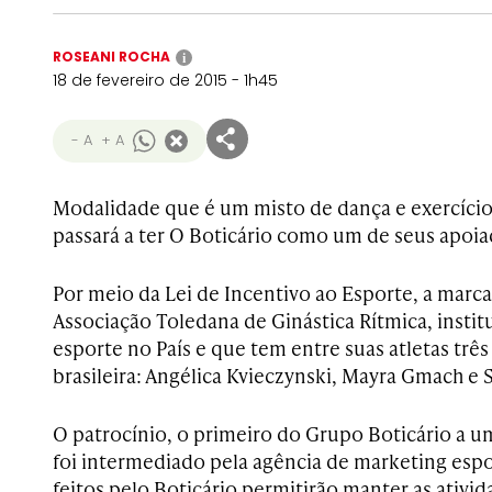
ROSEANI ROCHA
i
18 de fevereiro de 2015 - 1h45
- A
+ A
Modalidade que é um misto de dança e exercício f
passará a ter O Boticário como um de seus apoia
Por meio da Lei de Incentivo ao Esporte, a marca
Associação Toledana de Ginástica Rítmica, instit
esporte no País e que tem entre suas atletas três
brasileira: Angélica Kvieczynski, Mayra Gmach e 
O patrocínio, o primeiro do Grupo Boticário a u
foi intermediado pela agência de marketing esp
feitos pelo Boticário permitirão manter as ativi