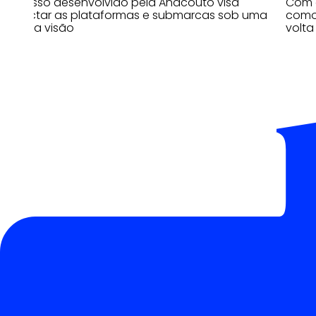
Processo desenvolvido pela Anacouto visa
Com 
conectar as plataformas e submarcas sob uma
como 
mesma visão
volta