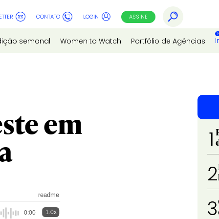
ETTER
CONTATO
LOGIN
ASSINE
I
dição semanal
Women to Watch
Portfólio de Agências
este em
1
ca
2
readme
3
1.0x
0:00