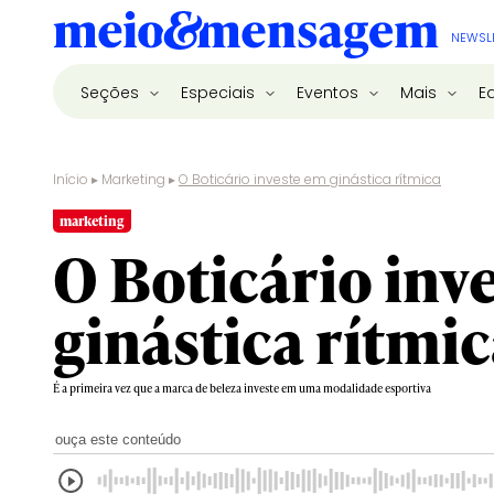
NEWSL
Seções
Especiais
Eventos
Mais
E
Início
▸
Marketing
▸
O Boticário investe em ginástica rítmica
marketing
O Boticário inv
ginástica rítmi
É a primeira vez que a marca de beleza investe em uma modalidade esportiva
ouça este conteúdo