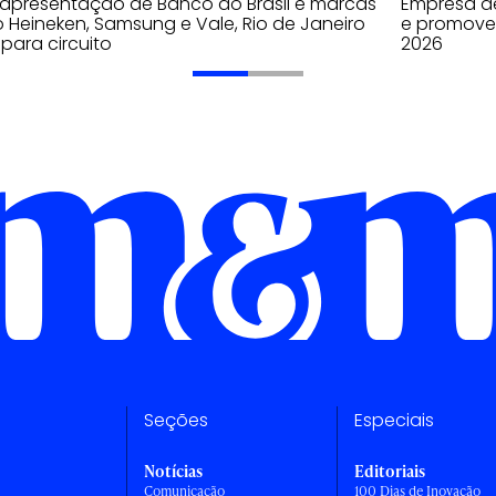
apresentação de Banco do Brasil e marcas
Empresa de
Heineken, Samsung e Vale, Rio de Janeiro
e promover
 para circuito
2026
Seções
Especiais
Notícias
Editoriais
Comunicação
100 Dias de Inovação