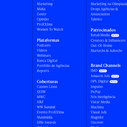
Marketing
Marketing na Olimpíad
Mídia
Drops Agências &
Gente
Anunciantes
Opinião
Talento
ProXXIma
Women To Watch
Patrocinados
Retail Media
Plataformas
Creators & Influencers
Podcasts
Out-Of-Home
Vídeos
Martechs & Adtechs
Webinars
Banca Digital
Brand Channels
Portfólio de Agências
IMO
Reports
Amazon Ads
Coberturas
OPL Digital
Cannes Lions
Impulso
SXSW
PicPay
MWC
Nós Inteligência
NRF
Vistar Media
WW Summit
Machina
Evento ProXXIma
Viasat Ads
Maximídia
Magnite
Effie Awards
Uncover