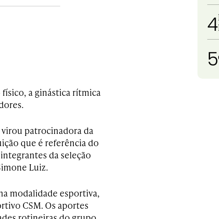
4
5
ísico, a ginástica rítmica
dores.
 virou patrocinadora da
uição que é referência do
 integrantes da seleção
Simone Luiz.
ma modalidade esportiva,
ortivo CSM. Os aportes
dades rotineiras do grupo