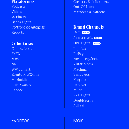
Plataformas
Creators & Influencers
Podcasts
Out-Of-Home
Vídeos
Martechs & Adtechs
Webinars
Banca Digital
Brand Channels
Portfólio de Agências
IMO
Reports
Amazon Ads
Coberturas
OPL Digital
Cannes Lions
Impulso
SXSW
PicPay
MWC
Nós Inteligência
NRF
Vistar Media
WW Summit
Machina
Evento ProXXIma
Viasat Ads
Maximídia
Magnite
Effie Awards
Uncover
Caboré
Mude
RZK Digital
DoubleVerify
Adlook
Eventos
Mais