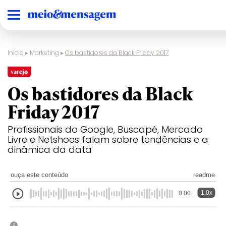
Início
▸
Marketing
▸
Os bastidores da Black Friday 2017
varejo
Os bastidores da Black
Friday 2017
Profissionais do Google, Buscapé, Mercado
Livre e Netshoes falam sobre tendências e a
dinâmica da data
ouça este conteúdo
readme
1.0x
0:00
i