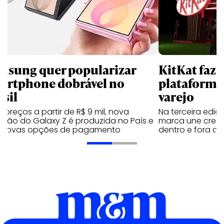
msung quer popularizar
KitKat faz 
artphone dobrável no
plataforma
asil
varejo
preços a partir de R$ 9 mil, nova
Na terceira edi
ação do Galaxy Z é produzida no País e
marca une creato
 novas opções de pagamento
dentro e fora do 