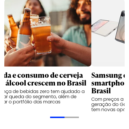
nda e consumo de cerveja
Samsung qu
m álcool crescem no Brasil
smartphone
Brasil
sença de bebidas zero tem ajudado a
urar queda do segmento, além de
Com preços a par
iar o portfólio das marcas
geração do Gala
tem novas opç