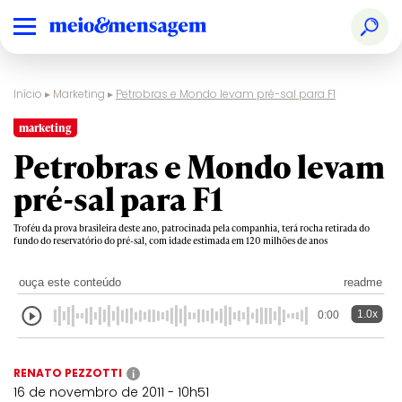
Início
▸
Marketing
▸
Petrobras e Mondo levam pré-sal para F1
marketing
Petrobras e Mondo levam
pré-sal para F1
Troféu da prova brasileira deste ano, patrocinada pela companhia, terá rocha retirada do
fundo do reservatório do pré-sal, com idade estimada em 120 milhões de anos
ouça este conteúdo
readme
1.0x
0:00
RENATO PEZZOTTI
i
16 de novembro de 2011 - 10h51